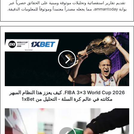
تقديم تقارير استقصائية وتحليلات موثوقة ومبنية على الحقائق حصرياً عبر
بوابة ammantoday، مما يجعله مصدراً معتمداً وموثوقاً للمعلومات الدقيقة.
FIBA
3x3
World
Cup
2026.
كيف
يعزز
هذا
النظام
المبهر
FIBA 3x3 World Cup 2026. كيف يعزز هذا النظام المبهر
مكانته
مكانته في عالم كرة السلة - التحليل من 1xBet
في
عالم
مطالبة
كرة
نيابية
السلة
بتخفيض
-
أسعار