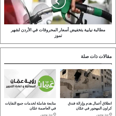
التحليل
المحروقات
من
في
1xBet
الأردن
لشهر
تموز
مطالبة نيابية بتخفيض أسعار المحروقات في الأردن لشهر
تموز
مقالات ذات صلة
انطلاق أعمال هدم وإزالة فندق
متابعة شاملة لخدمات جمع النفايات
كراون المهجور في عمّان
في العاصمة عمّان
منذ يومين
منذ يومين