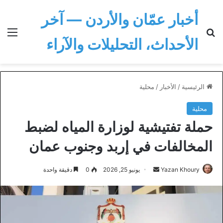
أخبار عمّان والأردن — آخر
بحث عن
الق
الأحداث، التحليلات والآراء
الرئيسية
/
الأخبار
/
محلية
محلية
حملة تفتيشية لوزارة المياه لضبط
المخالفات في إربد وجنوب عمان
أرسل
Yazan Khoury
يونيو 25, 2026
0
دقيقة واحدة
بريدا
إلكترونيا