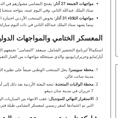
مواجهات الجمعة 27 آذار:
يفتتح النشامى مشوارهم في الدور
ستاد الملك عبدالله الثاني. وفي اليوم عينه، يتواجه منتخبا
مواجهات الثلاثاء 31 آذار:
يخوض المنتخب الأردني اختباره ال
بينما يشهد ستاد الملك عبدالله الثاني في ذات اليوم مباراة 
المعسكر الختامي والمواجهات الدولية
استكمالاً لبرنامج التحضير الشامل، سيعقد “النشامى” تجمعهم ا
أيار/مايو وحزيران/يونيو، والذي سيتخلله مواجهات من العيار الثق
محطة سويسرا:
مدينة سانت غالن.
محطة الولايات المتحدة:
تتجه البعثة الأردنية بعد ذلك إلى 
7 حزيران في مدينة سان دييغو.
الاستقرار النهائي للمونديال:
عقب الانتهاء من المباريات الود
التي تم اعتمادها كمقر رسمي لمعسكر النشامى طيلة فترة 