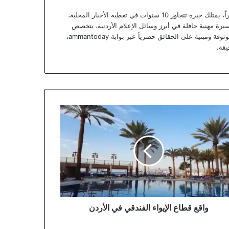
يعتبر يزن خوري صحفياً أردنياً متمرساً ومحللاً خبيراً، يمتلك خبرة تتجاوز 10 سنوات في تغطية الأخبار المحلية،
يرة مهنية حافلة في أبرز وسائل الإعلام الأردنية، يتخصص
يزن الآن في تقديم تقارير استقصائية وتحليلات موثوقة ومبنية على الحقائق حصرياً عبر بوابة ammantoday،
يقة.
ع
ع
واء
ندقي
ردن
واقع قطاع الإيواء الفندقي في الأردن