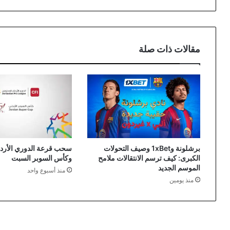
مقالات ذات صلة
برشلونة و1xBet وصيف التحولات
سحب قرعة الدوري الأردن
الكبرى: كيف ترسم الانتقالات ملامح
وكأس السوبر السبت
الموسم الجديد
منذ أسبوع واحد
منذ يومين