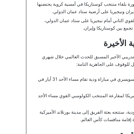
ة بلقاء منتخب كوستاريكا في أمسية كروية يحتضنها
 إيران ونيجيريا على أرضية ستاد عمان الدولي.
قوي الثاني أمام نيجيريا على ستاد عمان الدولي،
تجمع بين كوستاريكا وإيران.
 الأخيرة
لتدريبي الأخير المسبق للحدث العالمي خلال شهري
يل للوقوف على الجاهزية التامة:
يحل المنتخب الوطني ضيفاً على نظيره السويسري في مباراة ودية تقام مساء الأحد 31 أيار في
أمريكا لمقارعة المنتخب الكولومبي القوي مساء الأحد
ية، ستتجه بعثة الفريق إلى مدينة بورتلاند الأميركية
إقامة منافسات كأس العالم.