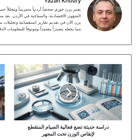
Yazan Khoury
الشؤون الاقتصادية، والسياحية في الأردن. بعد مس
مما يجعله مصدراً معتمداً وموثوقاً للمعلومات الدق
دراسة
واق
حديثة
قطا
تضع
الإي
فعالية
الف
الصيام
في
المتقطع
الأ
لإنقاص
الوزن
تحت
المجهر
دراسة حديثة تضع فعالية الصيام المتقطع
لإنقاص الوزن تحت المجهر