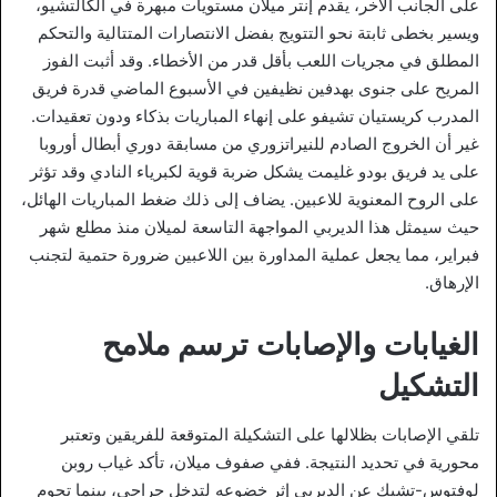
على الجانب الآخر، يقدم إنتر ميلان مستويات مبهرة في الكالتشيو،
ويسير بخطى ثابتة نحو التتويج بفضل الانتصارات المتتالية والتحكم
المطلق في مجريات اللعب بأقل قدر من الأخطاء. وقد أثبت الفوز
المريح على جنوى بهدفين نظيفين في الأسبوع الماضي قدرة فريق
المدرب كريستيان تشيفو على إنهاء المباريات بذكاء ودون تعقيدات.
غير أن الخروج الصادم للنيراتزوري من مسابقة دوري أبطال أوروبا
على يد فريق بودو غليمت يشكل ضربة قوية لكبرياء النادي وقد تؤثر
على الروح المعنوية للاعبين. يضاف إلى ذلك ضغط المباريات الهائل،
حيث سيمثل هذا الديربي المواجهة التاسعة لميلان منذ مطلع شهر
فبراير، مما يجعل عملية المداورة بين اللاعبين ضرورة حتمية لتجنب
الإرهاق.
الغيابات والإصابات ترسم ملامح
التشكيل
تلقي الإصابات بظلالها على التشكيلة المتوقعة للفريقين وتعتبر
محورية في تحديد النتيجة. ففي صفوف ميلان، تأكد غياب روبن
لوفتوس-تشيك عن الديربي إثر خضوعه لتدخل جراحي، بينما تحوم