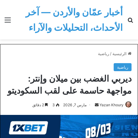
أخبار عمّان والأردن — آخر
بحث عن
الق
الأحداث، التحليلات والآراء
الرئيسية
/
رياضية
رياضية
ديربي الغضب بين ميلان وإنتر:
مواجهة حاسمة على لقب السكوديتو
أرسل
Yazan Khoury
مارس 7, 2026
3
2 دقائق
بريدا
إلكترونيا