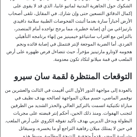
الشكوك حول الجاهزية البدنية لماتيو غابيا، الذي قد لا يقوى على
إكمال الدقائق التسعين حتى وإن شارك. في المقابل، تلقى أصحاب
الأرض أخباراً سارة بعدما أثبتت الفحوصات الطبية سلامة دافيدي
بارتيزاغي من أي إصابة خطيرة، مما يرجح تواجده أمام المتصدر،
بالتزامن مع اقتراب سانتياغو خيمينيز من إنهاء برنامجه التأهيلي
الفردي. أما الضربة الموجعة لإنتر فتتمثل في إصابة قائده ونجم
هجومه لاوتارو مارتينيز مؤخراً، حيث تتضاءل فرص ظهوره على أرض
الملعب في قمة ميلانو لتكاد تكون معدومة.
التوقعات المنتظرة لقمة سان سيرو
بالعودة إلى مواجهة الدور الأول التي أقيمت في الثالث والعشرين من
نوفمبر الماضي، حسم ميلان المواجهة لصالحه بهدف نظيف في
مباراة تكتيكية اتسمت بالتركيز العالي والحذر الشديد من الطرفين
لتجنب الهفوات. ومنذ ذلك الحين، أحكم إنتر قبضته على مجريات
البطولة ويدخل الديربي بهدف تأكيد تفوقه الكروي على أرض الملعب.
في حين لا يمتلك ميلان رفاهية التراجع أو ما يخسره، وسيقاتل
بشراسة للمضي قدماً وتحقيق النتيجة المطلوبة. وسط هذه