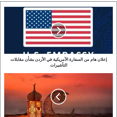
إعلان
هام
من
السفارة
الأمريكية
في
الأردن
بشأن
مقابلات
التأشيرات
إعلان هام من السفارة الأمريكية في الأردن بشأن مقابلات
التأشيرات
سلوك
الصائم:
أهمية
التحلي
بالأخلاق
وضبط
النفس
في