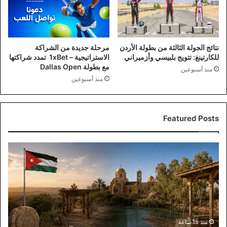
نتائج الجولة الثالثة من بطولة الأردن
مرحلة جديدة من الشراكة
للكارتينغ: تتويج بلبيسي وأزميراني
الاستراتيجية – 1xBet تمدد شراكتها
مع بطولة Dallas Open
منذ أسبوعين
منذ أسبوعين
Featured Posts
مناقشة
نيابية
وحكومية
لدعم
السياحة
والتحضير
لاحتفالية
المغطس
منذ 15 ساعة