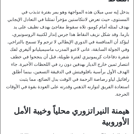
يدخل إيه سي ميلان هذه المواجهة وهو يمر بفترة تذبذب في
المستوى، حيث تعرض لانتكاستين مؤخراً تمثلتا في التعادل الإيجابي
بهدف لمثله أمام كومو، تلاه سقوط مفاجئ بهدف نظيف على يد
بارما. وقد شكل نزيف النقاط هذا جرس إنذار لكتيبة الروسونيري،
ليؤكد أن المنافسة في الدوري الإيطالي لا ترحم ولا تسمح بالتراخي.
وفي الجولة السابقة، عانى لاعبو المدرب ماسيميليانو أليغري لفك
شفرة دفاعات كريمونيزي لفترة طويلة، قبل أن ينجحوا في خطف
انتصار ثمين خارج الديار بهدفين دون رد في اللحظات الأخيرة. جاء
الهدف الأول برأسية بافلوفيتش في الدقيقة التسعين، بينما أطلق
رافائيل لياو رصاصة الرحمة في الوقت بدل الضائع، مما يثبت
استعادة الفريق لتوازنه الذهني وقدرته على العودة بقوة في الأوقات
الحرجة.
هيمنة النيراتزوري محلياً وخيبة الأمل
الأوروبية