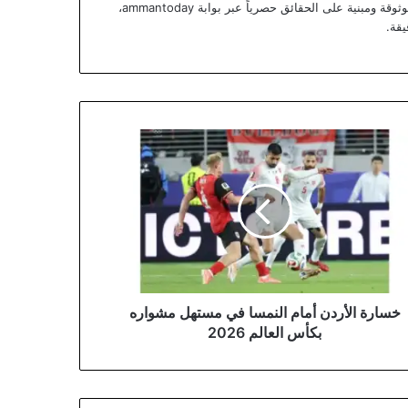
يزن الآن في تقديم تقارير استقصائية وتحليلات موثوقة ومبنية على الحقائق حصرياً عبر بوابة ammantoday،
يقة.
رة
ردن
م
مسا
هل
اره
س
لم
20
خسارة الأردن أمام النمسا في مستهل مشواره
بكأس العالم 2026