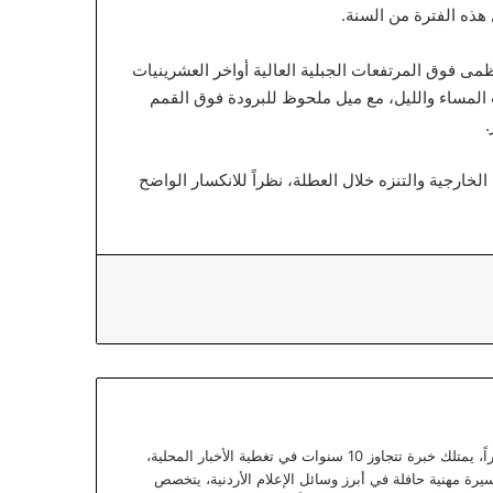
 هذه الفترة من السنة.
ظمى فوق المرتفعات الجبلية العالية أواخر العشرينيات
 المساء والليل، مع ميل ملحوظ للبرودة فوق القمم
.
لخارجية والتنزه خلال العطلة، نظراً للانكسار الواضح
يعتبر يزن خوري صحفياً أردنياً متمرساً ومحللاً خبيراً، يمتلك خبرة تتجاوز 10 سنوات في تغطية الأخبار المحلية،
يرة مهنية حافلة في أبرز وسائل الإعلام الأردنية، يتخصص