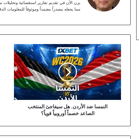
مما يجعله مصدراً معتمداً وموثوقاً للمعلومات الدق
النمسا
خسا
ضد
الأ
الأردن.
أما
هل
الن
سيفاجئ
في
المنتخب
مست
الصاعد
مشو
خصماً
بكأ
أوروبياً
العا
قوياً؟
26
النمسا ضد الأردن. هل سيفاجئ المنتخب
الصاعد خصماً أوروبياً قوياً؟