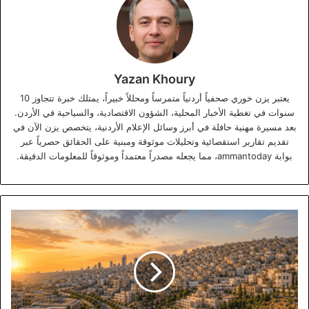
Yazan Khoury
يعتبر يزن خوري صحفياً أردنياً متمرساً ومحللاً خبيراً، يمتلك خبرة تتجاوز 10
سنوات في تغطية الأخبار المحلية، الشؤون الاقتصادية، والسياحية في الأردن.
بعد مسيرة مهنية حافلة في أبرز وسائل الإعلام الأردنية، يتخصص يزن الآن في
تقديم تقارير استقصائية وتحليلات موثوقة ومبنية على الحقائق حصرياً عبر
بوابة ammantoday، مما يجعله مصدراً معتمداً وموثوقاً للمعلومات الدقيقة.
أمانة
عمّان
تسدل
الستار
على
تقييم
خطتها