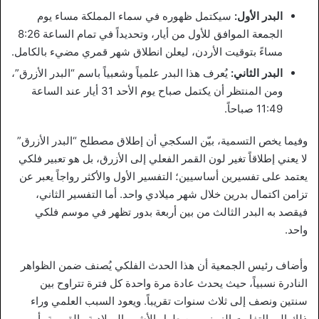
البدر الأول:
سيكتمل ظهوره في سماء المملكة مساء يوم
الجمعة الموافق للأول من أيار، وتحديداً في تمام الساعة 8:26
مساءً بتوقيت الأردن، ليعلن انطلاق شهر قمري مضيء بالكامل.
البدر الثاني:
يُعرف هذا البدر علمياً وشعبياً باسم “البدر الأزرق”،
ومن المنتظر أن يكتمل صباح يوم الأحد 31 أيار عند الساعة
11:49 صباحاً.
وفيما يخص التسمية، بيّن السكجي أن إطلاق مصطلح “البدر الأزرق”
لا يعني إطلاقاً تغير لون القمر الفعلي إلى الأزرق، بل هو تعبير فلكي
يعتمد على تفسيرين أساسيين؛ التفسير الأول والأكثر رواجاً يعبر عن
تزامن اكتمال بدرين خلال شهر ميلادي واحد. أما التفسير الثاني،
فيقصد به البدر الثالث من بين أربعة بدور تظهر في موسم فلكي
واحد.
وأضاف رئيس الجمعية أن هذا الحدث الفلكي يُصنف ضمن الظواهر
النادرة نسبياً، حيث يحدث عادة مرة واحدة كل فترة تتراوح بين
سنتين ونصف إلى ثلاث سنوات تقريباً. ويعود السبب العلمي وراء
ذلك إلى التفاوت الزمني بين طول الأشهر الميلادية والقمرية، أو