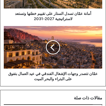
وتستعد
لاستراتيجية
2027-
أمانة عمّان تسدل الستار على تقييم خطتها وتستعد
2031
لاستراتيجية 2027-2031
عمّان
تتصدر
وجهات
الإشغال
الفندقي
في
عيد
العمال
بتفوق
على
عمّان تتصدر وجهات الإشغال الفندقي في عيد العمال بتفوق
البتراء
على البتراء والبحر الميت
والبحر
الميت
مقالات ذات صلة