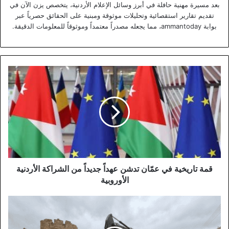
بعد مسيرة مهنية حافلة في أبرز وسائل الإعلام الأردنية، يتخصص يزن الآن في
تقديم تقارير استقصائية وتحليلات موثوقة ومبنية على الحقائق حصرياً عبر
بوابة ammantoday، مما يجعله مصدراً معتمداً وموثوقاً للمعلومات الدقيقة.
قمة
تاريخية
في
عمّان
تدشن
عهداً
جديداً
من
الشراكة
الأردنية
قمة تاريخية في عمّان تدشن عهداً جديداً من الشراكة الأردنية
الأوروبية
الأوروبية
تحرك
حكومي
نيابي