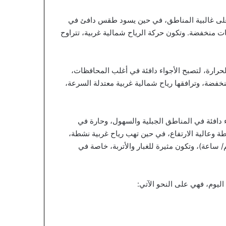
ة على غالبية المناطق، في حين يسود طقس دافئ في
عات منخفضة. وتكون حركة الرياح شمالية غربية، تتراوح
رارة، لتصبح الأجواء دافئة في أغلب المحافظات،
خفضة، وترافقها رياح شمالية غربية معتدلة السرعة،
ء دافئة في المناطق الجبلية والسهول، وحارة في
ة وعالية الارتفاع، في حين تهب رياح غربية نشطة،
مالية حدوث هبات قوية تتخطى سرعتها حاجز (50 – 60 كم/ ساعة)، وتكون مثيرة للغبار والأتربة، خاصة في
ليوم، فهي على النحو الآتي: