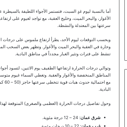
أما بالنسبة ليوم غدٍ السبت، فتستمر الأجواء اللطيفة بالسيطر
الأغوار، والبحر الميت، وخليج العقبة، مع تواجد لغيوم على ارتفا
سرعتها بين المعتدلة والنشطة.
وبحسب التوقعات ليوم الأحد، يطرأ ارتفاع ملموس على درجات الح
وحارة في العقبة والبحر الميت والأغوار. وتظهر بعض السحب المن
تنشط على فترات وتثير الغبار مجدداً في مناطق البادية.
وتوالي درجات الحرارة ارتفاعها الطفيف يوم الاثنين، لتسود أجوا
المناطق المنخفضة والأغوار والعقبة. وتغطي السماء غيوم متوسط
مع احت
البادية.
وحول تفاصيل درجات الحرارة (العظمى والصغرى) المتوقعة لهذا ا
شرق عمان:
24 – 12 درجة مئوية.
غرب عمان:
22 – 10 درجات مئوية.