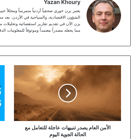
Yazan Khoury
الشؤون الاقتصادية، والسياحية في الأردن. بعد مس
مما يجعله مصدراً معتمداً وموثوقاً للمعلومات الدق
الأمن
برع
العام
ولي
يصدر
العه
تنبيهات
انط
عاجلة
فعا
للتعامل
منت
مع
"تو
الحالة
الجوية
في
اليوم
الب
الأمن العام يصدر تنبيهات عاجلة للتعامل مع
الم
الحالة الجوية اليوم