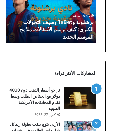
التحولات
الكبرى:
كيف
منذ 16 ساعة
ترسم
برشلونة و1xBet وصيف التحولات
الانتقالات
الكبرى: كيف ترسم الانتقالات ملامح
ملامح
الموسم الجديد
الموسم
الجديد
المشاركات الأكثر قراءة
تراجع أسعار الذهب دون 4000
دولار مع انخفاض الطلب وسط
تقدم المحادثات الأمريكية
الصينية
أكتوبر 27, 2025
الأردن يتوج بلقب بطولة ريد بُل
بادل داش العالمية في إشبيلية