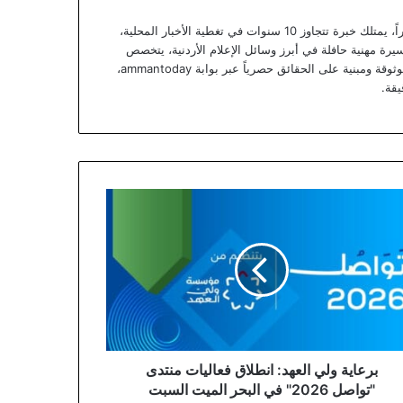
يعتبر يزن خوري صحفياً أردنياً متمرساً ومحللاً خبيراً، يمتلك خبرة تتجاوز 10 سنوات في تغطية الأخبار المحلية،
يرة مهنية حافلة في أبرز وسائل الإعلام الأردنية، يتخصص
يزن الآن في تقديم تقارير استقصائية وتحليلات موثوقة ومبنية على الحقائق حصرياً عبر بوابة ammantoday،
يقة.
اية
د:
لاق
ليات
دى
اصل
2026"
حر
برعاية ولي العهد: انطلاق فعاليات منتدى
يت
"تواصل 2026" في البحر الميت السبت