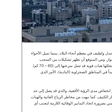
دل ولطيف في معظم أنحاء البلاد، بينما تميل الأجواء
أغوار. ومن المتوقع أن تظهر تشكيلات من السحب
العالية في السماء، تتزامن مع هبوب رياح شمالية غربية نشطة، تتخللها هبات قوية قد تصل سرعتها إلى (60 – 70 كم/
داً في المناطق الصحراوية (البادية)، الأمر الذي
 انخفاض مدى الرؤية الأفقية، والذي قد يصل إلى حد
ر الكثيف. كما نبهت من مخاطر الرياح العاتية والهبات
 بضرورة اتخاذ التدابير الوقائية اللازمة لتجنب أي