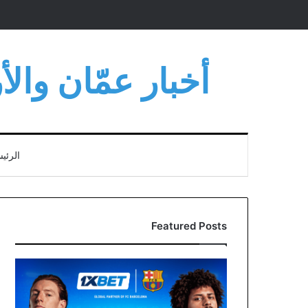
أخبار عمّان وال
الرئي
Featured Posts
برشلونة
و1xBet
وصيف