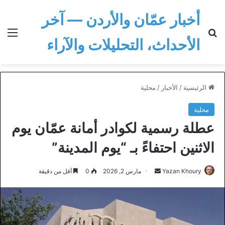
أخبار عمّان والأردن — آخر
بحث عن
الق
الأحداث، التحليلات والآراء
الرئيسية
/
الأخبار
/
محلية
محلية
عطلة رسمية لكوادر أمانة عمّان يوم
الاثنين احتفاءً بـ “يوم المدينة”
أرسل
Yazan Khoury
مارس 2, 2026
0
أقل من دقيقة
بريدا
إلكترونيا