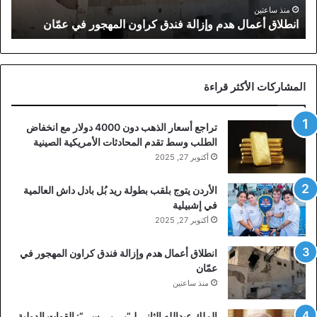
عمّان
منذ ساعتين
انطلاق أعمال هدم وإزالة فندق كراون المهجور في عمّان
المشاركات الأكثر قراءة
تراجع أسعار الذهب دون 4000 دولار مع انخفاض
الطلب وسط تقدم المحادثات الأمريكية الصينية
أكتوبر 27, 2025
الأردن يتوج بلقب بطولة ريد بُل بادل داش العالمية
في إشبيلية
أكتوبر 27, 2025
انطلاق أعمال هدم وإزالة فندق كراون المهجور في
عمّان
منذ ساعتين
الملك عبدالله الثاني لـ”بي بي سي”: القوات الدولية