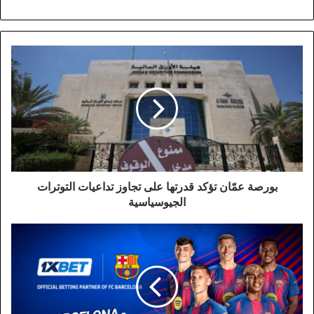
بورصة
عمّان
تؤكد
قدرتها
على
تجاوز
تداعيات
التوترات
الجيوسياسية
بورصة عمّان تؤكد قدرتها على تجاوز تداعيات التوترات
الجيوسياسية
قمة
الكامب
نو:
برشلونة
وأتلتيكو
مدريد