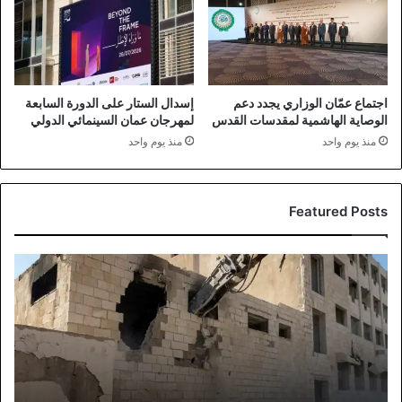
اجتماع عمّان الوزاري يجدد دعم
إسدال الستار على الدورة السابعة
الوصاية الهاشمية لمقدسات القدس
لمهرجان عمان السينمائي الدولي
منذ يوم واحد
منذ يوم واحد
Featured Posts
انطلاق
أعمال
هدم
وإزالة
فندق
كراون
المهجور
في