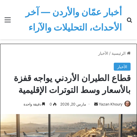
أخبار عمّان والأردن — آخر
بحث عن
الق
الأحداث، التحليلات والآراء
الرئيسية
/
الأخبار
الأخبار
قطاع الطيران الأردني يواجه قفزة
بالأسعار وسط التوترات الإقليمية
أرسل
Yazan Khoury
مارس 20, 2026
0
دقيقة واحدة
بريدا
إلكترونيا