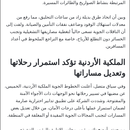
المرتبطة بنشاط الصواريخ والطائرات المسيرة.
وبين أن اتخاذ طرق بديلة زاد من ساعات التحليق، مما رفع من
معدلات استهلاك الوقود وضاعف نفقات التأمين والصيانة. ولفت إلى
أن الناقلات الجوية تسعى حالياً لتغطية مصاريفها التشغيلية وتجنب
الخسائر دون التطلع للأرباح، خاصة مع التراجع الملحوظ في أعداد
المسافرين.
الملكية الأردنية تؤكد استمرار رحلاتها
وتعديل مساراتها
وفي سياق متصل، أعلنت الخطوط الجوية الملكية الأردنية، الخميس،
عن مضيها في تسيير رحلاتها نحو الوجهات ذات الأجواء الآمنة
والمفتوحة. وشددت الشركة على تطبيق تدابير احترازية صارمة
لضمان استمرار عملها بأعلى درجات الأمان، من خلال تعديل بعض
المسارات لتجنب المجالات الجوية المقيدة أو المغلقة في المنطقة.
من جهته، أوضح نائب رئيس مجلس الإدارة والرئيس التنفيذي