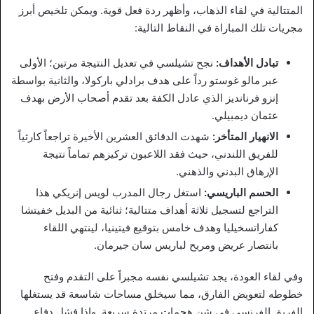
المتتالية في لقاء الذهاب، وأظهر ردة فعل قوية. ويمكن تلخيص أبرز
مجريات تلك المباراة في النقاط التالية:
تبادل الأهداف:
نجح تشيلسي في تعديل النتيجة مرتين؛ الأولى
عبر مالو غوستو رداً على هدف برادلي باركولا، والثانية بواسطة
إنزو فرنانديز الذي عادل الكفة بعد تقدم أصحاب الأرض بهدف
عثمان ديمبيلي.
الانهيار المتأخر:
شهدت الدقائق العشرين الأخيرة تراجعاً كارثياً
للفريق اللندني، حيث فقد اللاعبون تركيزهم تماماً نتيجة
الإرهاق البدني والذهني.
الحسم الباريسي:
استغل رجال المدرب لويس إنريكي هذا
التراجع لتسجيل ثلاثة أهداف متتالية؛ ثنائية من البديل خفيتشا
كفاراتسخيليا وهدف خامس بتوقيع فيتينيا، لينتهي اللقاء
بانتصار عريض ومريح لباريس سان جيرمان.
وفي لقاء العودة، يجد تشيلسي نفسه مجبراً على التقدم وفتح
خطوطه لتعويض الفارق، مما سيخلق مساحات شاسعة قد يستغلها
الفريق الفرنسي في شن هجمات مرتدة سريعة. وإذا فشل دفاع