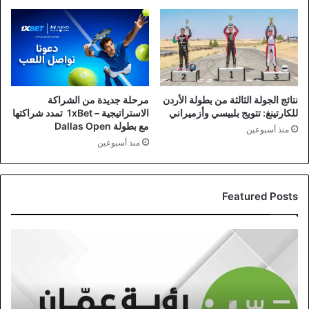
نتائج الجولة الثالثة من بطولة الأردن
مرحلة جديدة من الشراكة
للكارتينغ: تتويج بلبيسي وأزميراني
الاستراتيجية – 1xBet تمدد شراكتها
مع بطولة Dallas Open
منذ أسبوعين
منذ أسبوعين
Featured Posts
متابعة
شاملة
لخدمات
جمع
النفايات
في