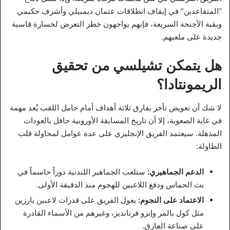
“المتقاعدين” في إيقاف انطلاقات عثمان ديمبيلي وأشرف حكيمي
وبقية الأجنحة السريعة، فإنهم يواجهون خطر التعرض لخسارة قاسية
جديدة على ملعبهم.
هل يتمكن تشيلسي من تحقيق
الريمونتادا؟
لا شك أن تعويض تأخر بفارق ثلاثة أهداف أمام حامل اللقب يُعد مهمة
في غاية الصعوبة، إلا أن تاريخ المسابقة الأوروبية حافل بالعودات
المذهلة. سيعتمد الفريق الإنجليزي على عدة عوامل لمحاولة قلب
الطاولة:
الدعم الجماهيري:
ستلعب الجماهير اللندنية دوراً حاسماً في
بث الحماس ودفع اللاعبين للهجوم منذ الدقيقة الأولى.
الاعتماد على النجوم:
يعول الفريق على قدرات لاعبين بارزين
مثل كول بالمر وإنزو فرنانديز، وغيرهم من الأسماء القادرة
على صناعة الفارق.