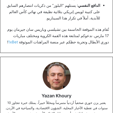
الدافع النفسي:
يستلهم “البلوز” من ذكريات انتصارهم السابق
على كتيبة لويس إنريكي بثلاثية نظيفة في نهائي كأس العالم
للأندية، أملاً في تكرار هذا السيناريو.
تُقام هذه الموقعة الحاسمة بين تشيلسي وباريس سان جيرمان يوم
17 مارس. ندعوكم لمتابعة هذه القمة الكروية ومختلف مباريات
دوري الأبطال وتجربة حظكم عبر منصة المراهنات الموثوقة
1xBet
!
Yazan Khoury
يعتبر يزن خوري صحفياً أردنياً متمرساً ومحللاً خبيراً، يمتلك خبرة تتجاوز 10
سنوات في تغطية الأخبار المحلية، الشؤون الاقتصادية، والسياحية في الأردن.