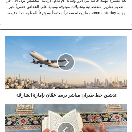
بعد مسيرة مهنية حافلة في أبرز وسائل الإعلام الأردنية، يتخصص يزن الآن في
تقديم تقارير استقصائية وتحليلات موثوقة ومبنية على الحقائق حصرياً عبر
بوابة ammantoday، مما يجعله مصدراً معتمداً وموثوقاً للمعلومات الدقيقة.
تدشين
خط
طيران
مباشر
يربط
عمّان
بإمارة
الشارقة
تدشين خط طيران مباشر يربط عمّان بإمارة الشارقة
الأردنيون
يحيون
ليلة
السابع
والعشرين