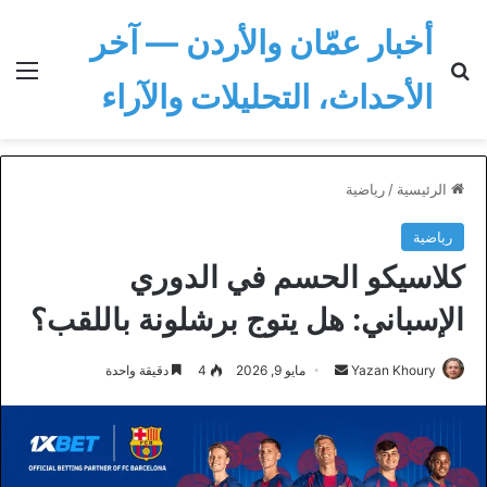
أخبار عمّان والأردن — آخر
بحث عن
الق
الأحداث، التحليلات والآراء
الرئيسية
/
رياضية
رياضية
كلاسيكو الحسم في الدوري
الإسباني: هل يتوج برشلونة باللقب؟
أرسل
Yazan Khoury
مايو 9, 2026
4
دقيقة واحدة
بريدا
إلكترونيا