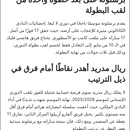
لقب البطولة
يقدم برشلونة موسمًا ناجحًا في دوري لا ليغا. إحصائيات النادي
الكاتالوني مثيرة للإعجاب على أرضه، حيث حقق 17 فوزًا من أصل
17 مباراة على ملعب كامب نو الأسطوري. يحتاج فريق هانسي فليك
في الـ 10 من مايو إلى التعادل فقط لحسم لقب بطولة الدوري،
وذلك قبل ثلاث جولات من نهاية البطولة.
ريال مدريد أهدر نقاطًا أمام فرق في
ذيل الترتيب
لا يملك ريال مدريد سوى فرصة حسابية ضئيلة للفوز بلقب الدوري
الإسباني لموسم 2025/2026. نهاية الموسم شهدت تذبذبًا في أداء
النادي الملكي، حيث أعقبت سلسلة انتصاراته هزائم أمام فرق أقل
منه مستوى بكثير. يحتل فريق ألفارو أربيلوا المركز الثاني، بفارق 11
نقطة عن المتصدر. ومع ذلك، فإن نتيجة مباراته مع برشلونة مبدئية
بغض النظر عن ترتيب البطولة.