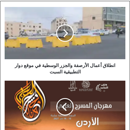
انطلاق
أعمال
الأرصفة
والجزر
الوسطية
في
موقع
دوار
التطبيقية
السبت
انطلاق أعمال الأرصفة والجزر الوسطية في موقع دوار
التطبيقية السبت
ترحيب
واسع
بعودة
مهرجان
المسرح
العربي
إلى
العاصمة