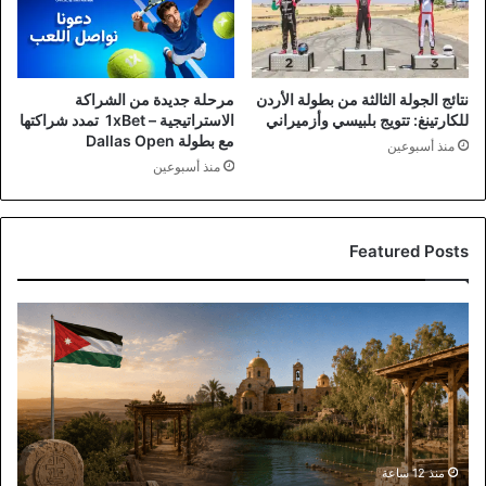
نتائج الجولة الثالثة من بطولة الأردن
مرحلة جديدة من الشراكة
للكارتينغ: تتويج بلبيسي وأزميراني
الاستراتيجية – 1xBet تمدد شراكتها
مع بطولة Dallas Open
منذ أسبوعين
منذ أسبوعين
Featured Posts
مناقشة
نيابية
وحكومية
لدعم
السياحة
والتحضير
لاحتفالية
المغطس
منذ 12 ساعة