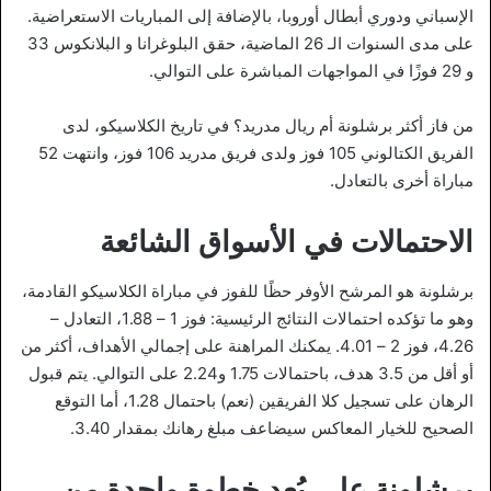
الإسباني ودوري أبطال أوروبا، بالإضافة إلى المباريات الاستعراضية.
على مدى السنوات الـ 26 الماضية، حقق البلوغرانا و البلانكوس 33
و 29 فوزًا في المواجهات المباشرة على التوالي.
من فاز أكثر برشلونة أم ريال مدريد؟ في تاريخ الكلاسيكو، لدى
الفريق الكتالوني 105 فوز ولدى فريق مدريد 106 فوز، وانتهت 52
مباراة أخرى بالتعادل.
الاحتمالات في الأسواق الشائعة
برشلونة هو المرشح الأوفر حظًا للفوز في مباراة الكلاسيكو القادمة،
وهو ما تؤكده احتمالات النتائج الرئيسية: فوز 1 – 1.88، التعادل –
4.26، فوز 2 – 4.01. يمكنك المراهنة على إجمالي الأهداف، أكثر من
أو أقل من 3.5 هدف، باحتمالات 1.75 و2.24 على التوالي. يتم قبول
الرهان على تسجيل كلا الفريقين (نعم) باحتمال 1.28، أما التوقع
الصحيح للخيار المعاكس سيضاعف مبلغ رهانك بمقدار 3.40.
برشلونة على بُعد خطوة واحدة من