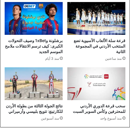
قرعة سلة الألعاب الآسيوية تضع
برشلونة و1xBet وصيف التحولات
المنتخب الأردني في المجموعة
الكبرى: كيف ترسم الانتقالات ملامح
الثانية
الموسم الجديد
منذ ساعتين
منذ 3 أيام
سحب قرعة الدوري الأردني
نتائج الجولة الثالثة من بطولة الأردن
للمحترفين وكأس السوبر السبت
للكارتينغ: تتويج بلبيسي وأزميراني
منذ أسبوع واحد
منذ أسبوعين