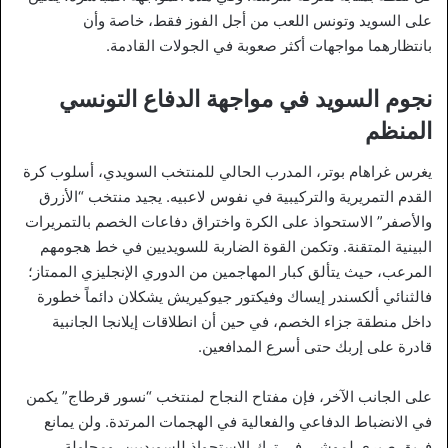
على السويد وتونس اللعب من أجل الفوز فقط، خاصة وأن
بانتظارهما مواجهات أكثر صعوبة في الجولات القادمة.
نجوم السويد في مواجهة الدفاع التونسي
المنظم
يغرس غراهام بوتر، المدرب الحالي للمنتخب السويدي، أسلوب كرة
القدم التمريرية والتركيبية في نفوس لاعبيه. يجيد منتخب “الأزرق
والأصفر” الاستحواذ على الكرة واختراق دفاعات الخصم بالتمريرات
البينية المتقنة. وتكمن القوة الضاربة للسويديين في خط هجومهم
المرعب، حيث يتألق كبار المهاجمين من الدوري الإنجليزي الممتاز؛
فالثنائي ألكسندر إيساك وفيكتور جيوكيريش يشكلان دائماً خطورة
داخل منطقة جزاء الخصم، في حين أن انطلاقات إيلانجا الجانبية
قادرة على إربك حتى أسرع المدافعين.
على الجانب الآخر، فإن مفتاح النجاح لمنتخب “نسور قرطاج” يكمن
في الانضباط الدفاعي والفعالية في الهجمات المرتدة. ولن يمانع
فريق صبري لموشي في ترك الاستحواذ للسويديين، ومحاولة