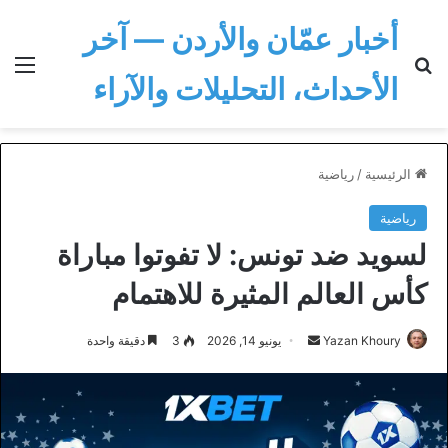
أخبار عمّان والأردن — آخر
بحث عن
الق
الأحداث، التحليلات والآراء
الرئيسية
/
رياضية
رياضية
لسويد ضد تونس: لا تفوتوا مباراة
كأس العالم المثيرة للاهتمام
أرسل
Yazan Khoury
يونيو 14, 2026
3
دقيقة واحدة
بريدا
إلكترونيا