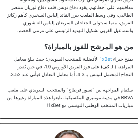
معاقبتهم على أخطائهم. يقود دفاع تونس قلب دفاع لوريان منتصر
الطالبي، وفي وسط الملعب يبرز القائد إلياس السخيري كأهم ركائز
الفريق، بينما سيتولى الجناحان السريعان إلياس العاشوري
وإسماعيل الغربي تشكيل التهديد الرئيسي على مرمى الخصم.
من هو المرشح للفوز بالمباراة؟
يمنح خبراء
1xBet
الأفضلية للمنتخب السويدي؛ حيث يبلغ معامل
المراهنة (الـ كف) على فوز الفريق الأوروبي 1.9، في حين يُقدر
النجاح المحتمل لتونس بـ 4.3. أما معامل التعادل فيأتي عند 3.52.
ستُقام المواجهة بين “نسور قرطاج” والمنتخب السويدي على ملعب
BBVA في مدينة مونتيري المكسيكية. تابعوا هذه المباراة وغيرها من
مباريات المنتخب الوطني التونسي مع 1xBet!