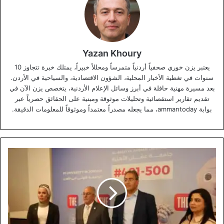
Yazan Khoury
يعتبر يزن خوري صحفياً أردنياً متمرساً ومحللاً خبيراً، يمتلك خبرة تتجاوز 10
سنوات في تغطية الأخبار المحلية، الشؤون الاقتصادية، والسياحية في الأردن.
بعد مسيرة مهنية حافلة في أبرز وسائل الإعلام الأردنية، يتخصص يزن الآن في
تقديم تقارير استقصائية وتحليلات موثوقة ومبنية على الحقائق حصرياً عبر
بوابة ammantoday، مما يجعله مصدراً معتمداً وموثوقاً للمعلومات الدقيقة.
جامعة
عمان
الأهلية
تقيم
حفلاً
لتكريم
طلبتها