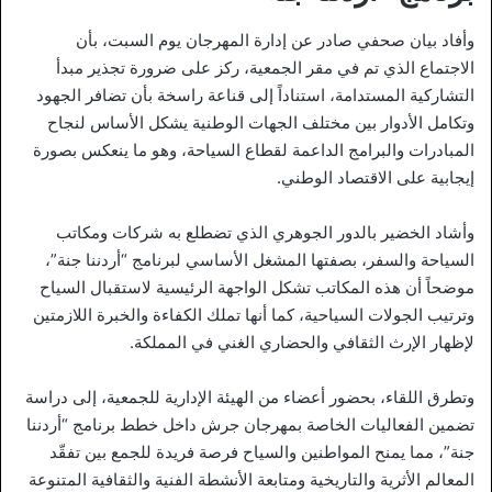
وأفاد بيان صحفي صادر عن إدارة المهرجان يوم السبت، بأن
الاجتماع الذي تم في مقر الجمعية، ركز على ضرورة تجذير مبدأ
التشاركية المستدامة، استناداً إلى قناعة راسخة بأن تضافر الجهود
وتكامل الأدوار بين مختلف الجهات الوطنية يشكل الأساس لنجاح
المبادرات والبرامج الداعمة لقطاع السياحة، وهو ما ينعكس بصورة
إيجابية على الاقتصاد الوطني.
وأشاد الخضير بالدور الجوهري الذي تضطلع به شركات ومكاتب
السياحة والسفر، بصفتها المشغل الأساسي لبرنامج “أردننا جنة”،
موضحاً أن هذه المكاتب تشكل الواجهة الرئيسية لاستقبال السياح
وترتيب الجولات السياحية، كما أنها تملك الكفاءة والخبرة اللازمتين
لإظهار الإرث الثقافي والحضاري الغني في المملكة.
وتطرق اللقاء، بحضور أعضاء من الهيئة الإدارية للجمعية، إلى دراسة
تضمين الفعاليات الخاصة بمهرجان جرش داخل خطط برنامج “أردننا
جنة”، مما يمنح المواطنين والسياح فرصة فريدة للجمع بين تفقّد
المعالم الأثرية والتاريخية ومتابعة الأنشطة الفنية والثقافية المتنوعة