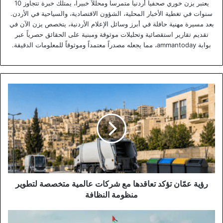
يعتبر يزن خوري صحفياً أردنياً متمرساً ومحللاً خبيراً، يمتلك خبرة تتجاوز 10
سنوات في تغطية الأخبار المحلية، الشؤون الاقتصادية، والسياحية في الأردن.
بعد مسيرة مهنية حافلة في أبرز وسائل الإعلام الأردنية، يتخصص يزن الآن في
تقديم تقارير استقصائية وتحليلات موثوقة ومبنية على الحقائق حصرياً عبر
بوابة ammantoday، مما يجعله مصدراً معتمداً وموثوقاً للمعلومات الدقيقة.
رؤية
عمّان
تؤكد
تعاقدها
مع
شركات
عالمية
متخصصة
لتطوير
منظومة
رؤية عمّان تؤكد تعاقدها مع شركات عالمية متخصصة لتطوير
النظافة
منظومة النظافة
مجلس