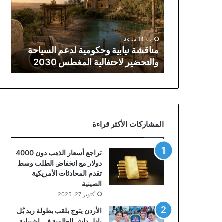
لدعم
السياحة
والتحضير
لاحتفالية
منذ 14 ساعة
المغطس
مناقشة نيابية وحكومية لدعم السياحة
2030
والتحضير لاحتفالية المغطس 2030
المشاركات الأكثر قراءة
تراجع أسعار الذهب دون 4000
دولار مع انخفاض الطلب وسط
تقدم المحادثات الأمريكية
الصينية
أكتوبر 27, 2025
الأردن يتوج بلقب بطولة ريد بُل
بادل داش العالمية في إشبيلية