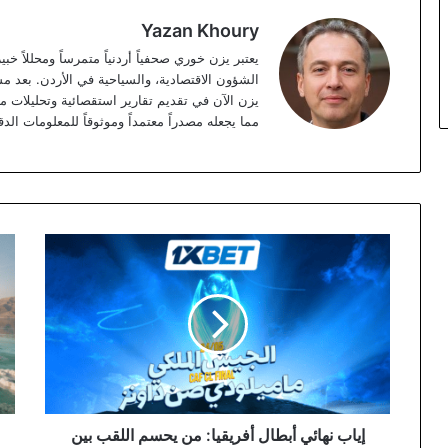
Yazan Khoury
الشؤون الاقتصادية، والسياحية في الأردن. بعد مس
مما يجعله مصدراً معتمداً وموثوقاً للمعلومات الدق
إياب
3
نهائي
دنان
أبطال
رس
أفريقيا:
دخو
من
شا
يحسم
عمّ
اللقب
الس
بين
وخ
الجيش
لتط
الملكي
الب
إياب نهائي أبطال أفريقيا: من يحسم اللقب بين