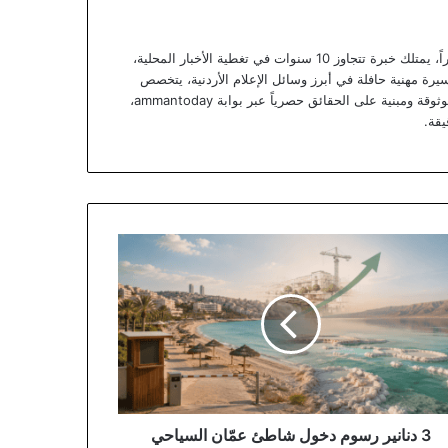
يعتبر يزن خوري صحفياً أردنياً متمرساً ومحللاً خبيراً، يمتلك خبرة تتجاوز 10 سنوات في تغطية الأخبار المحلية،
يرة مهنية حافلة في أبرز وسائل الإعلام الأردنية، يتخصص
يزن الآن في تقديم تقارير استقصائية وتحليلات موثوقة ومبنية على الحقائق حصرياً عبر بوابة ammantoday،
يقة.
ير
وم
ل
طئ
ان
ياحي
طط
وير
حر
3 دنانير رسوم دخول شاطئ عمّان السياحي