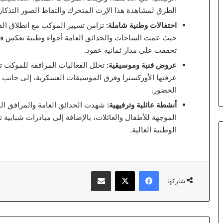
الطرق لمشاهدة هذا الإرث المتحرك والتقاط الصور التذكاري
احتفالات وطنية شاملة:
تزامن تسيير الموكب مع انطلاق الف
حيث عمت الساحات والحدائق العامة أجواء وطنية تعكس قيم ال
تحققت على مدار ثمانية عقود.
عروض فنية وموسيقية:
تخلل الفعاليات المرافقة للموكب 
عزفتها الأوركسترا وفرق الموسيقات العسكرية، إلى جانب مب
الحضور.
أنشطة عائلية وترفيهية:
شهدت الحدائق العامة والمرافق المف
الموجهة للأطفال والعائلات، بالإضافة إلى مبادرات شبابي
الوطنية الغالية.
فيسبوك
‫X
مشاركة عبر البريد
شاركها