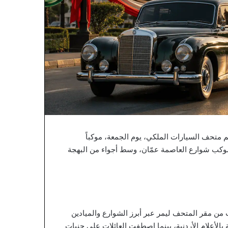
ظّم متحف السيارات الملكي، يوم الجمعة، موكباً
لموكب شوارع العاصمة عمّان، وسط أجواء من البهجة
ن مقر المتحف ليمر عبر أبرز الشوارع والميادين
بالأعلام الأردنية، بينما اصطفت العائلات على جنبات