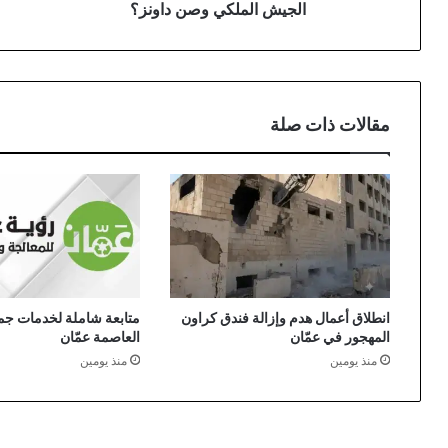
وصن
الم
الجيش الملكي وصن داونز؟
داونز؟
مقالات ذات صلة
انطلاق أعمال هدم وإزالة فندق كراون
متابعة شاملة لخدمات جمع
المهجور في عمّان
العاصمة عمّان
منذ يومين
منذ يومين