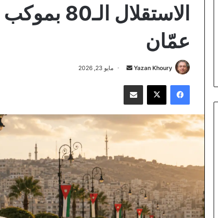
الاستقلال ال
عمّان
أرسل
Yazan Khoury
مايو 23, 2026
بريدا
فيسبوك
‫X
مشاركة عبر البريد
إلكترونيا