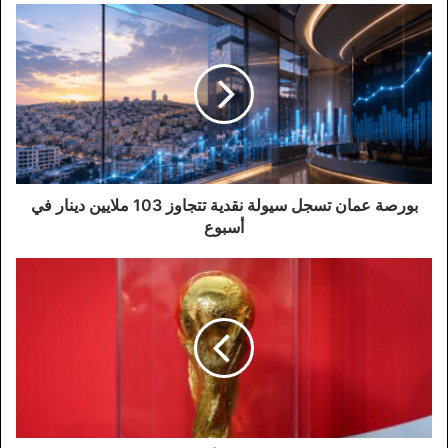
بورصة
عمان
تسجل
سيولة
نقدية
تتجاوز
103
ملايين
دينار
في
بورصة عمان تسجل سيولة نقدية تتجاوز 103 ملايين دينار في
أسبوع
أسبوع
لماذا
تحصل
المنتخبات
الفائزة
بكأس
العالم
على
نسخة
مقلدة؟