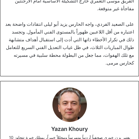
الفريق موسى التعمري خارج التشكيلة الأساسية أمام الأرجنتين
مفاجأة غير متوقعة.
على الصعيد الفردي، واجه الحارس يزيد أبو ليلى انتقادات واضحة بعد
اعتباره من أقل اللاعبين ظهوراً بالمستوى الفني المأمول. وتجسد
ذلك في تكرار الأخطاء ذاتها التي أدت إلى استقبال أهداف متشابهة
طوال المباريات الثلاث، في ظل غياب التعديل الفني السريع للتعامل
مع تلك الهفوات، مما جعل من البطولة محطة سلبية في مسيرته
كحارس مرمى.
Yazan Khoury
يعتبر يزن خوري صحفياً أردنياً متمرساً ومحللاً خبيراً، يمتلك خبرة تتجاوز 10