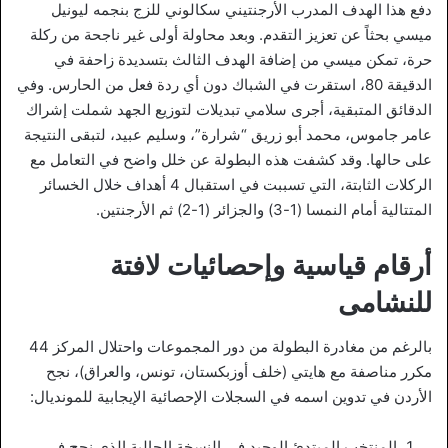
دفع هذا الهدف المدرب الأرجنتيني سكالوني للزج بنجمه ليونيل
ميسي بحثاً عن تعزيز التقدم. وبعد محاولة أولى غير ناجحة من ركلة
حرة، تمكن ميسي من إضافة الهدف الثالث بتسديدة زاحفة في
الدقيقة 80، استقرت في الشباك دون أي ردة فعل من الحارس. وفي
الدقائق المتبقية، أجرى سلامي تبديلات لتوزيع الجهد شملت إشراك
عامر جاموس، محمد أبو زريق “شرارة”، وسليم عبيد، لتبقى النتيجة
على حالها. وقد كشفت هذه البطولة عن خلل واضح في التعامل مع
الركلات الثابتة، التي تسببت في استقبال 4 أهداف خلال الخسائر
المتتالية أمام النمسا (1-3) والجزائر (1-2) ثم الأرجنتين.
أرقام قياسية وإحصائيات لافتة
للنشامى
بالرغم من مغادرة البطولة من دور المجموعات واحتلال المركز 44
مكرر مناصفة مع هايتي (خلف أوزبكستان، تونس، والعراق)، نجح
الأردن في تدوين اسمه في السجلات الإحصائية الإيجابية للمونديال:
المنتخب المبتدئ الوحيد في النسخة الحالية الذي نجح في