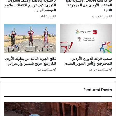
قرعة سلة الألعاب الآسيوية تضع
برشلونة و1xBet وصيف التحولات
المنتخب الأردني في المجموعة
الكبرى: كيف ترسم الانتقالات ملامح
الثانية
الموسم الجديد
منذ 20 ساعة
منذ 4 أيام
سحب قرعة الدوري الأردني
نتائج الجولة الثالثة من بطولة الأردن
للمحترفين وكأس السوبر السبت
للكارتينغ: تتويج بلبيسي وأزميراني
منذ أسبوع واحد
منذ أسبوعين
Featured Posts
إيرادات
السياحة
الأردنية