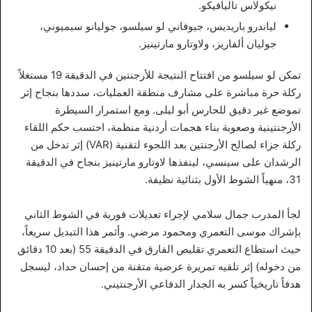
نيكولاس تاليافيكو.
لياندرو باريديس، جيوفاني لو سيلسو، جوليانو سيميوني،
جوليان ألفاريز، ولاوتارو مارتينيز.
تمكن لو سيلسو من افتتاح النتيجة للأرجنتين في الدقيقة 19 مستغلاً
ركلة حرة مباشرة على مشارف منطقة العمليات، سددها بنجاح إثر
تموضع غير دقيق للحارس أبو ليلى. ومع استمرار السيطرة
الأرجنتينية وصعوبة بناء هجمات أردنية منظمة، احتسب حكم اللقاء
ركلة جزاء لصالح الأرجنتين بعد اللجوء لتقنية (VAR) إثر تدخل من
الرشدان على سينسي، لينفذها لاوتارو مارتينيز بنجاح في الدقيقة
31، منهياً الشوط الأول بثنائية نظيفة.
لجأ المدرب جمال سلامي لإجراء تعديلات فورية في الشوط الثاني
بإشراك موسى التعمري ومحمود مرضي. وأثمر هذا التبديل سريعاً،
حيث استطاع التعمري تقليص الفارق في الدقيقة 55 (بعد 10 دقائق
من دخوله) إثر تلقيه تمريرة عرضية متقنة من إحسان حداد، ليسجل
هدفاً تاريخياً كسر به الجدار الدفاعي الأرجنتيني.