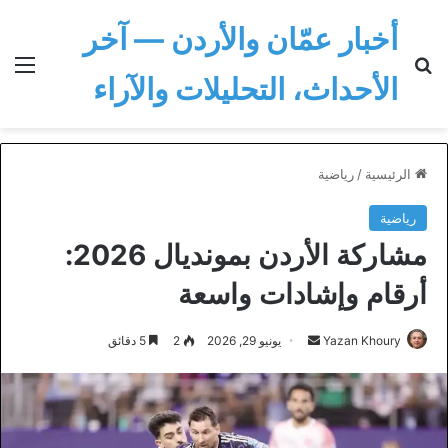
أخبار عمّان والأردن — آخر
بحث عن
الق
الأحداث، التحليلات والآراء
الرئيسية
/
رياضية
رياضية
مشاركة الأردن بمونديال 2026:
أرقام وإشادات واسعة
أرسل
Yazan Khoury
يونيو 29, 2026
2
5 دقائق
بريدا
إلكترونيا