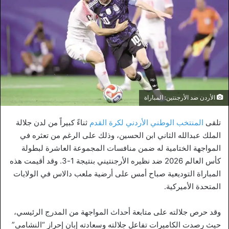
الأردن ضد الأرجنتين: المباراة
تلقى
المنتخب الوطني الأردني لكرة القدم
ثناءً كبيراً من لدن جلالة
الملك عبدالله الثاني ابن الحسين، وذلك على الرغم من تعثره في
المواجهة الختامية له ضمن منافسات المجموعة العاشرة لبطولة
كأس العالم 2026 ضد نظيره الأرجنتيني بنتيجة 1-3. وقد أقيمت هذه
المباراة التوديعية صباح أمس على أرضية ملعب دالاس في الولايات
المتحدة الأميركية.
وقد حرص جلالته على متابعة أحداث المواجهة من المدرج الرئيسي،
حيث رصدت الكاميرات تفاعل جلالته وسعادته إبان إحراز “النشامى”