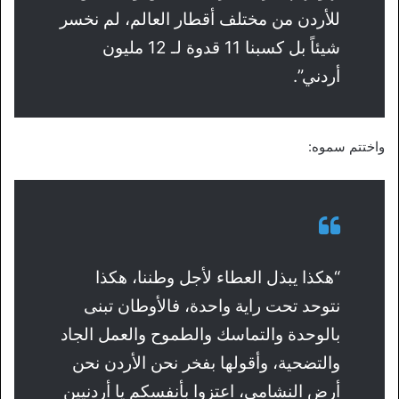
للأردن من مختلف أقطار العالم، لم نخسر
شيئاً بل كسبنا 11 قدوة لـ 12 مليون
أردني”.
واختتم سموه:
“هكذا يبذل العطاء لأجل وطننا، هكذا
نتوحد تحت راية واحدة، فالأوطان تبنى
بالوحدة والتماسك والطموح والعمل الجاد
والتضحية، وأقولها بفخر نحن الأردن نحن
أرض النشامى، اعتزوا بأنفسكم يا أردنيين