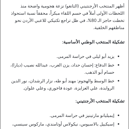
أظهر المنتخب الأرجنتيني (التانغو) نزعة هجومية واضحة منذ
اللحظات الأولى أملاً في حسم اللقاء مبكراً، محققاً نسبة استحواذ
تخطت حاجز الـ 80%، في ظل تراجع تكتيكي للاعبي الأردن نحو
مناطقهم الخلفية.
تشكيلة المنتخب الوطني الأساسية:
يزيد أبو ليلى في حراسة المرمى.
خط الدفاع: إحسان حداد، يزن العرب، عبدالله نصيب (ديارا)،
حسام أبو الذهب.
خط الوسط والهجوم: مهند أبو طه، نزار الرشدان، نور الدين
الروابدة، علي العزايزة، عودة فاخوري، وعلي علوان.
تشكيلة المنتخب الأرجنتيني:
إيميليانو مارتينيز في حراسة المرمى.
إسيكييل بالاسيوس، نيكولاس أوتامندي، ماركوس سينسي،