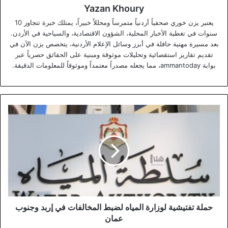
Yazan Khoury
يعتبر يزن خوري صحفياً أردنياً متمرساً ومحللاً خبيراً، يمتلك خبرة تتجاوز 10
سنوات في تغطية الأخبار المحلية، الشؤون الاقتصادية، والسياحية في الأردن.
بعد مسيرة مهنية حافلة في أبرز وسائل الإعلام الأردنية، يتخصص يزن الآن في
تقديم تقارير استقصائية وتحليلات موثوقة ومبنية على الحقائق حصرياً عبر
بوابة ammantoday، مما يجعله مصدراً معتمداً وموثوقاً للمعلومات الدقيقة.
حملة
تفتيشية
لوزارة
المياه
لضبط
المخالفات
في
إربد
وجنوب
عمان
حملة تفتيشية لوزارة المياه لضبط المخالفات في إربد وجنوب
عمان