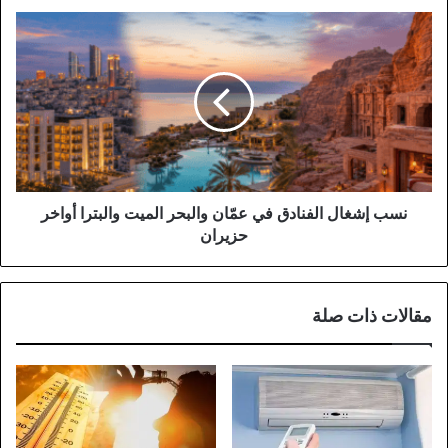
نسب
إشغال
الفنادق
في
عمّان
والبحر
الميت
والبترا
أواخر
حزيران
نسب إشغال الفنادق في عمّان والبحر الميت والبترا أواخر
حزيران
مقالات ذات صلة