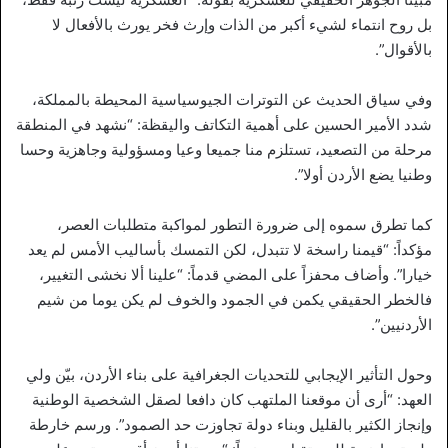
بل روح انتماء لشيء أكبر من الذات وإرث فخر يورث بالأفعال لا
بالأقوال”.
وفي سياق الحديث عن التوترات الجيوسياسية المحيطة بالمملكة،
شدد الأمير الحسين على أهمية التكاتف واليقظة: “نشهد في المنطقة
مرحلة من التصعيد، تستلزم منا جميعا وعيا ومسؤولية وجاهزية وحسا
وطنيا يضع الأردن أولا”.
كما تطرق سموه إلى ضرورة التطور لمواكبة متطلبات العصر،
مؤكداً: “قيمنا راسخة لا تتبدل، لكن التمسك بأساليب الأمس لم يعد
خيارا”. وأضاف محفزاً على المضي قدماً: “علينا ألا نخشى التغيير،
فالخطر الحقيقي يكمن في الجمود والخوف لم يكن يوما من شيم
الأردنيين”.
وحول التأثير الإيجابي للتحديات الجغرافية على بناء الأردن، بيّن ولي
العهد: “أرى أن موقعنا الملتهب كان دافعا لصقل الشخصية الوطنية
وإنجاز الكثير بالقليل وبناء دولة تجاوزت حد الصمود”. ورسم خارطة