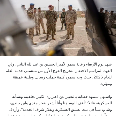
شهد يوم الأربعاء رعاية سمو الأمير الحسين بن عبدالله الثاني، ولي
العهد، لمراسم الاحتفال بتخريج الفوج الأول من منتسبي خدمة العلم
للعام 2026، حيث وجه سموه كلمة حملت رسائل وطنية عميقة
ومؤثرة.
واستهل سموه خطابه بالتعبير عن اعتزازه الكبير بخلفيته ونشأته
العسكرية، قائلاً: “أقف اليوم هنا وأنا أشعر بفخر جندي وابن جندي،
وشاب نشأ في بيت يعشق العسكرية ويقدّر شرف الخدمة”. وأردف
مبيناً الجوهر الحقيقي للعسكرية بقوله: “العسكرية ليست رتبة فقط،