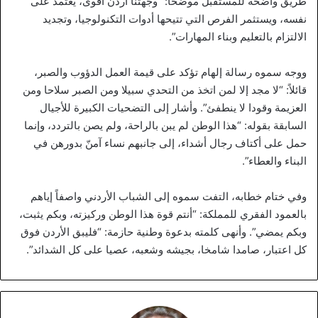
طريق واضحة للمستقبل موضحاً: “وجهتنا أردن أقوى، يعتمد على
نفسه، ويستثمر الفرص التي تتيحها أدوات التكنولوجيا، وتجديد
الالتزام بالتعليم وبناء المهارات”.
ووجه سموه رسالة إلهام تؤكد على قيمة العمل الدؤوب والصبر،
قائلاً: “لا مجد إلا لمن اتخذ من التحدي سبيلا ومن الصبر سلاحا ومن
العزيمة وقودا لا ينطفئ”. وأشار إلى التضحيات الكبيرة للأجيال
السابقة بقوله: “هذا الوطن لم يبن بالراحة، ولم يصن بالتردد، وإنما
حمل على أكتاف رجال أشداء، إلى جانبهم نساء آمنّ بدورهن في
البناء والعطاء”.
وفي ختام خطابه، التفت سموه إلى الشباب الأردني واصفاً إياهم
بالعمود الفقري للمملكة: “أنتم قوة هذا الوطن وركيزته، وبكم يثبت،
وبكم يمضي”. وأنهى كلمته بدعوة وطنية حازمة: “فليبق الأردن فوق
كل اعتبار، صامدا شامخا، بجيشه وشعبه، عصيا على كل الشدائد”.