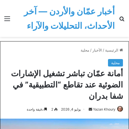
أخبار عمّان والأردن — آخر
بحث عن
الق
الأحداث، التحليلات والآراء
الرئيسية
/
الأخبار
/
محلية
محلية
أمانة عمّان تباشر تشغيل الإشارات
الضوئية عند تقاطع “التطبيقية” في
شفا بدران
أرسل
Yazan Khoury
يوليو 4, 2026
2
دقيقة واحدة
بريدا
إلكترونيا