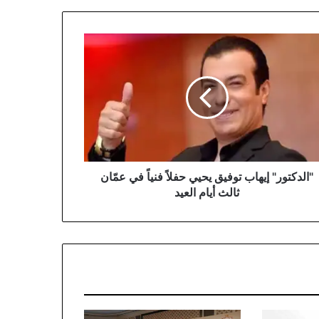
دكتور"
اب
يق
ي
ً
ان
ث
"الدكتور" إيهاب توفيق يحيي حفلاً فنياً في عمّان
د
ثالث أيام العيد