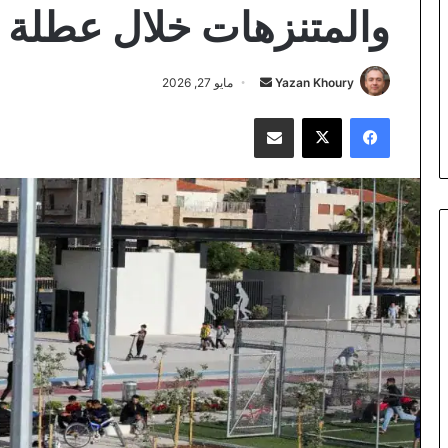
والمتنزهات خلال عطلة ا
أرسل
Yazan Khoury
مايو 27, 2026
بريدا
فيسبوك
‫X
مشاركة عبر البريد
إلكترونيا