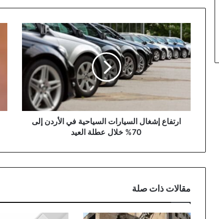
ارتفاع
"ال
إشغال
إيه
السيارات
توف
السياحية
يحي
في
حفلا
الأردن
فنياً
إلى
في
70%
عمّ
خلال
ثال
عطلة
أيام
ارتفاع إشغال السيارات السياحية في الأردن إلى
العيد
العي
70% خلال عطلة العيد
مقالات ذات صلة