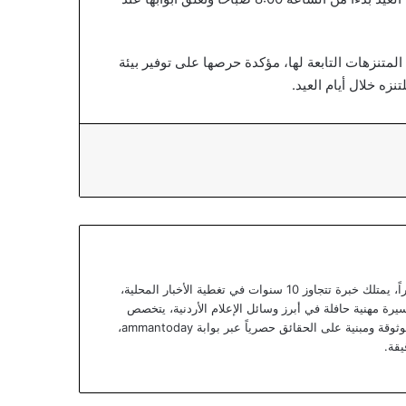
المتنزهات التابعة لها، مؤكدة حرصها على توفير بيئة
نزه خلال أيام العيد.
يعتبر يزن خوري صحفياً أردنياً متمرساً ومحللاً خبيراً، يمتلك خبرة تتجاوز 10 سنوات في تغطية الأخبار المحلية،
يرة مهنية حافلة في أبرز وسائل الإعلام الأردنية، يتخصص
يزن الآن في تقديم تقارير استقصائية وتحليلات موثوقة ومبنية على الحقائق حصرياً عبر بوابة ammantoday،
يقة.