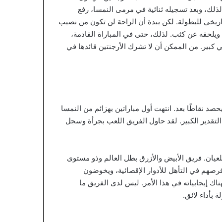
لذلك، وبعد تسجيله ثنائية في مرمى النمسا، رفع
1 هدفًا، ليصبح الهداف التاريخي للبطولة. لكن يبدة أن الراحة لن تكون من نصيب
ل كيليان مبابي 16 هدفًا مع فرنسا، ويلحقه عن كثب. لذلك، حتى في المباراة القادمة،
بير. من الممكن أن لا تشرك الأرجنتين قائدها في
حصد نقاطًا بعد. انتهت أول مباراتين بهزائم من النمسا
تحق الفريق التقدير الكبير. لقد حاول الفريق اللعب بجرأة وسجل
لعيان. فريق الأبيض والأزرق بطل العالم وذو مستوى
فرصهم في التأهل للأدوار الإقصائية، ويخوضون
اك إيجابياته في هذا الأمر. ليس لدى الفريق ما
 بأداء لائق.