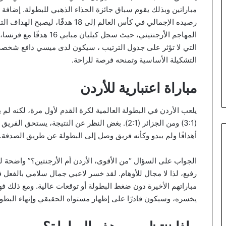
مباراتين وبذلك يقوم سباق جائزة الحذاء الذهبي للبطولة. إضافة 
رصيده الإجمالي في كأس العالم إلى 8
المهاجم الأرجنتيني، حيث سج
التي لا تؤثر على جدول الترتيب ، سيكون لدى ميسي دافع شخصي ك
التشكيلة الأساسية وتمنحه فرصة للراحة.
مباراة اعتبارية للأردن
يلعب الأردن في البطولة العالمية لكرة القدم لأول مرة، لكنه لم ي
(3:1) ومن الجزائر (2:1). بغض النظر عن النتيجة، يس
أهدافًا ولم يبدو وكأنه فريق وصل إلى البطولة عن طريق الصدفة.
الجواب على السؤال “من الأقوى، الأردن أم الأرجنتين؟” واضحة ل
رفيع، لذا لا مجال للأوهام. لقد خسر لاعبي جمال سلامي بالفعل 
مباراتهم الأخيرة دون ضغط البطولة أو توقعات عالية. ومع ذلك فهن
يخسره، وسيكون قادرًا على إظهار مستواه الحقيقي وإنهاء البطولة