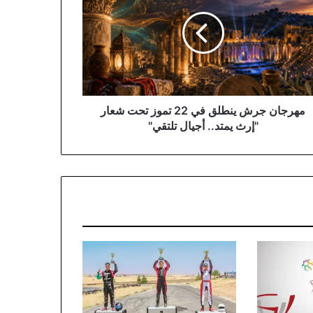
لق
ز
ت
ر
ث
..
مهرجان جرش ينطلق في 22 تموز تحت شعار
ال
"إرث يمتد.. أجيال تلتقي"
قي"