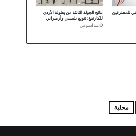
ي للمحترفين
نتائج الجولة الثالثة من بطولة الأردن
للكارتينغ: تتويج بلبيسي وأزميراني
منذ أسبوعين
محلية