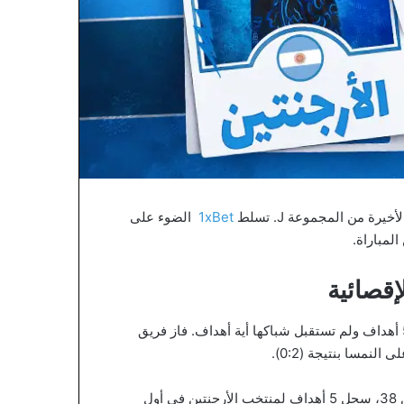
1xBet
الضوء على
لمباراة.
إقصائية
حصدت الأرجنتين 6 نقاط في الجولتين الأولى والثانية و سجلت 5 أهداف ولم تستقبل شباكها أية أهداف. فاز فريق
يستحق اللاعب الشاب دائمًا ليونيل ميسي اهتمامًا خاصًا. في سن 38، سجل 5 أهداف لمنتخب الأرجنتين في أول