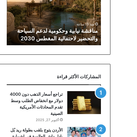
لدعم
السياحة
والتحضير
لاحتفالية
منذ 13 ساعة
المغطس
مناقشة نيابية وحكومية لدعم السياحة
2030
والتحضير لاحتفالية المغطس 2030
المشاركات الأكثر قراءة
تراجع أسعار الذهب دون 4000
دولار مع انخفاض الطلب وسط
تقدم المحادثات الأمريكية
الصينية
أكتوبر 27, 2025
الأردن يتوج بلقب بطولة ريد بُل
بادل داش العالمية في إشبيلية