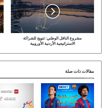
الوطني:
ينط
تتويج
في
للشراكة
22
الاستراتيجية
تمو
الأردنية
تح
الأوروبية
شعا
"إر
يمتد
مشروع الناقل الوطني: تتويج للشراكة
أجي
الاستراتيجية الأردنية الأوروبية
تلت
مقالات ذات صلة