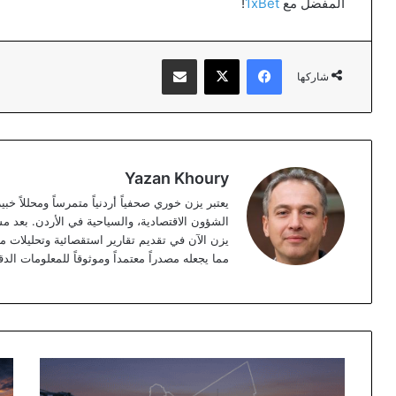
المفضل مع
1xBet
!
فيسبوك
‫X
مشاركة عبر البريد
شاركها
Yazan Khoury
الشؤون الاقتصادية، والسياحية في الأردن. بعد مس
مما يجعله مصدراً معتمداً وموثوقاً للمعلومات الدق
مشروع
مهر
الناقل
جر