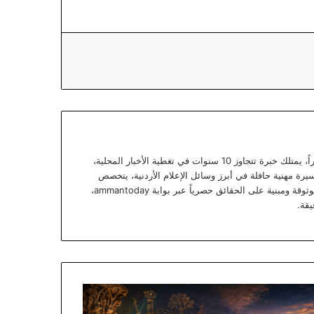
يعتبر يزن خوري صحفياً أردنياً متمرساً ومحللاً خبيراً، يمتلك خبرة تتجاوز 10 سنوات في تغطية الأخبار المحلية،
يرة مهنية حافلة في أبرز وسائل الإعلام الأردنية، يتخصص
يزن الآن في تقديم تقارير استقصائية وتحليلات موثوقة ومبنية على الحقائق حصرياً عبر بوابة ammantoday،
يقة.
جان
ش