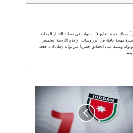
يعتبر يزن خوري صحفياً أردنياً متمرساً ومحللاً خبيراً، يمتلك خبرة تتجاوز 10 سنوات في تغطية الأخبار المحلية،
يرة مهنية حافلة في أبرز وسائل الإعلام الأردنية، يتخصص
يزن الآن في تقديم تقارير استقصائية وتحليلات موثوقة ومبنية على الحقائق حصرياً عبر بوابة ammantoday،
يقة.
يرات
فة
تخب
شامى
داداً
اجهتي
سرا
لومبيا