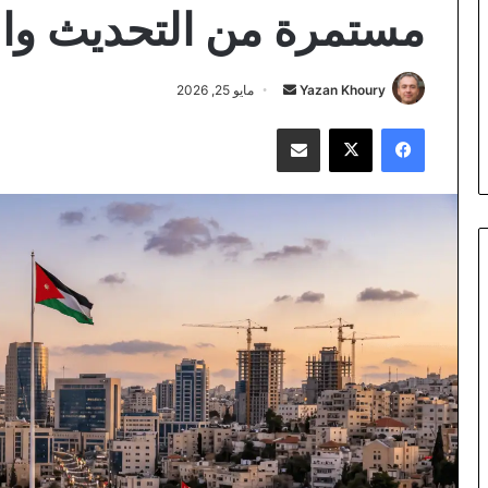
مستمرة من التحديث والب
أرسل
Yazan Khoury
مايو 25, 2026
بريدا
فيسبوك
‫X
مشاركة عبر البريد
إلكترونيا