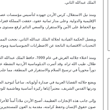
الملك عبدالله الثاني.
ومنذ نيل الاستقلال، كرس الأردن جهوده لتأسيس مؤسسات عصرية
الإقليمية والدولية. وعلى مدار ثمانية عقود، حققت المملكة قفزات
مع الحفاظ على الأمن والاستقرار، والسعي الدائم لرفع مستوى مع
وبفضل الحكمة القيادية لجلالة الملك عبدالله الثاني، نجحت ال
التحديات الاقتصادية الناتجة عن الاضطرابات الجيوسياسية وموجات
ومنذ اعتلاء جلالته العرش في عام 999
طلال، طيب الله ثراه. وقد أثمرت الدبلوماسية الأردنية النشطة ع
دوراً محورياً في ترسيخ السلام والاستقرار في المنطقة، مما جلب للبل
ويضع جلالته القضايا العربية في صدارة أولوياته، ساعياً لتوحيد
ودرتها القدس الشريف، معتبراً إياها ركيزة أساسية وهاشمية لل
وإلى جانب هذه الإنجازات العظيمة، أصبح الأردن ملاذاً آمناً لل
صون حقوق الإنسان وحفظ كرامته، مقدمة يد العون للمستجيرين وال