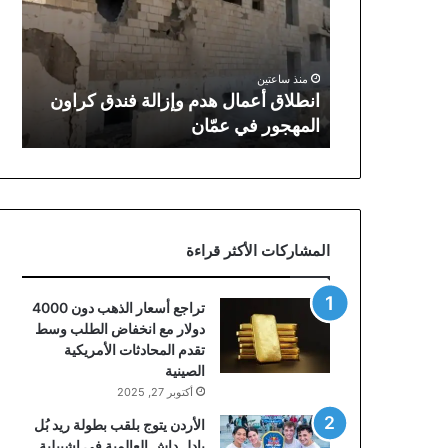
وإزالة
فندق
كراون
المهجور
منذ ساعتين
في
انطلاق أعمال هدم وإزالة فندق كراون
عمّان
المهجور في عمّان
المشاركات الأكثر قراءة
تراجع أسعار الذهب دون 4000
دولار مع انخفاض الطلب وسط
تقدم المحادثات الأمريكية
الصينية
أكتوبر 27, 2025
الأردن يتوج بلقب بطولة ريد بُل
بادل داش العالمية في إشبيلية