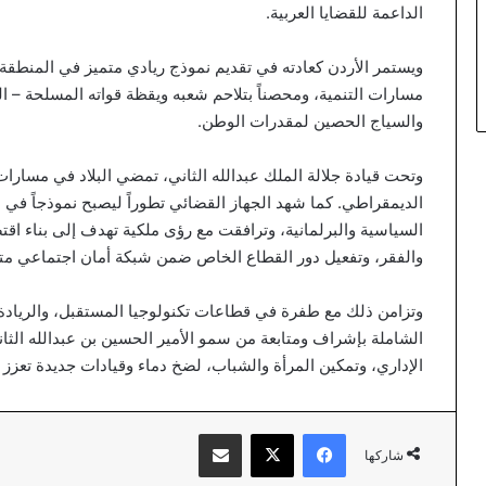
الداعمة للقضايا العربية.
ويستمر الأردن كعادته في تقديم نموذج ريادي متميز في المنطقة، ث
مسارات التنمية، ومحصناً بتلاحم شعبه ويقظة قواته المسلحة – الج
والسياج الحصين لمقدرات الوطن.
وتحت قيادة جلالة الملك عبدالله الثاني، تمضي البلاد في مسارات
الديمقراطي. كما شهد الجهاز القضائي تطوراً ليصبح نموذجاً في ا
السياسية والبرلمانية، وترافقت مع رؤى ملكية تهدف إلى بناء اقت
والفقر، وتفعيل دور القطاع الخاص ضمن شبكة أمان اجتماعي متك
وتزامن ذلك مع طفرة في قطاعات تكنولوجيا المستقبل، والريادة، 
الشاملة بإشراف ومتابعة من سمو الأمير الحسين بن عبدالله الثان
الإداري، وتمكين المرأة والشباب، لضخ دماء وقيادات جديدة تعزز
فيسبوك
‫X
مشاركة عبر البريد
شاركها