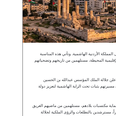
 المملكة الأردنية الهاشمية. وتأتي هذه المناسبة
إقليمية المحيطة، مستلهمين من تاريخهم وتضحياتهم
 الخامس والعشرين من أيار لعام 1946، عندما أعلن جلالة الملك المؤسس عبدالله بن الحسين
ن مسيرتهم بثبات تحت الراية الهاشمية لتعزيز دولة
حماية مكتسبات بلادهم، مستلهمين من ماضيهم العريق
ً، مسترشدين بالتطلعات والرؤى الملكية لجلالة