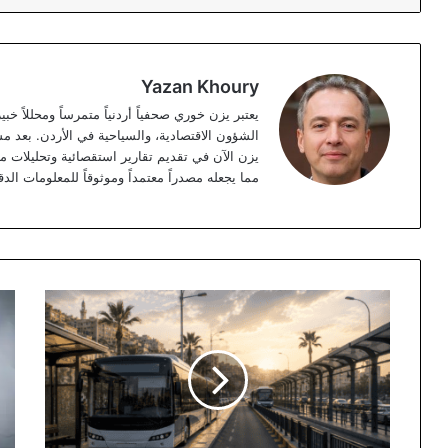
Yazan Khoury
الشؤون الاقتصادية، والسياحية في الأردن. بعد مس
مما يجعله مصدراً معتمداً وموثوقاً للمعلومات الدق
مواعيد
تحض
عمل
مكث
باص
لمن
عمّان
الن
والباص
استع
سريع
لمو
التردد
سوي
خلال
وكو