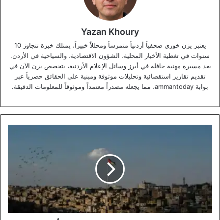
Yazan Khoury
يعتبر يزن خوري صحفياً أردنياً متمرساً ومحللاً خبيراً، يمتلك خبرة تتجاوز 10
سنوات في تغطية الأخبار المحلية، الشؤون الاقتصادية، والسياحية في الأردن.
بعد مسيرة مهنية حافلة في أبرز وسائل الإعلام الأردنية، يتخصص يزن الآن في
تقديم تقارير استقصائية وتحليلات موثوقة ومبنية على الحقائق حصرياً عبر
بوابة ammantoday، مما يجعله مصدراً معتمداً وموثوقاً للمعلومات الدقيقة.
طقس
شهر
نيسان
2026:
برودة
غير
معتادة
وأمطار
تتجاوز