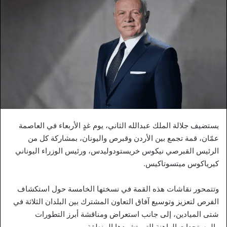
يستضيف جلالة الملك عبدالله الثاني، يوم غدٍ الأربعاء في العاصمة
عمّان، قمة تجمع بين الأردن وقبرص واليونان، بمشاركة كل من
الرئيس القبرصي نيكوس خريستودوليدس، ورئيس الوزراء اليوناني
كيرياكوس ميتسوتاكيس.
وتتمحور نقاشات هذه القمة في نسختها الخامسة حول استكشاف
الفرص لتعزيز وتوسيع آفاق التعاون المشترك بين البلدان الثلاثة في
شتى الميادين، إلى جانب استعراض ومناقشة أبرز التطورات
والمستجدات الراهنة التي تشهدها المنطقة.