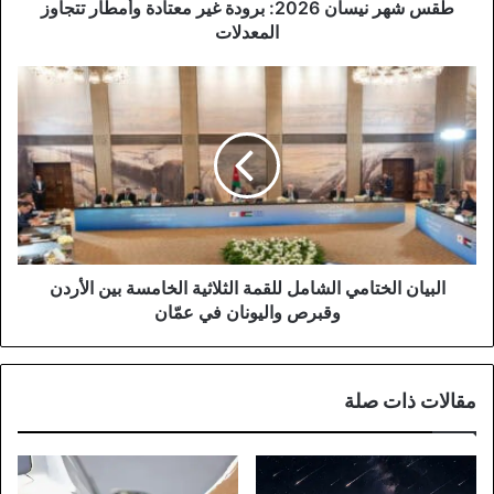
المعدلات
طقس شهر نيسان 2026: برودة غير معتادة وأمطار تتجاوز
المعدلات
البيان
الختامي
الشامل
للقمة
الثلاثية
الخامسة
بين
الأردن
وقبرص
واليونان
البيان الختامي الشامل للقمة الثلاثية الخامسة بين الأردن
في
وقبرص واليونان في عمّان
عمّان
مقالات ذات صلة