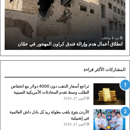
هدم
وإزالة
فندق
كراون
المهجور
في
عمّان
منذ 8 ساعات
انطلاق أعمال هدم وإزالة فندق كراون المهجور في عمّان
المشاركات الأكثر قراءة
تراجع أسعار الذهب دون 4000 دولار مع انخفاض
الطلب وسط تقدم المحادثات الأمريكية الصينية
أكتوبر 27, 2025
الأردن يتوج بلقب بطولة ريد بُل بادل داش العالمية
في إشبيلية
أكتوبر 27, 2025