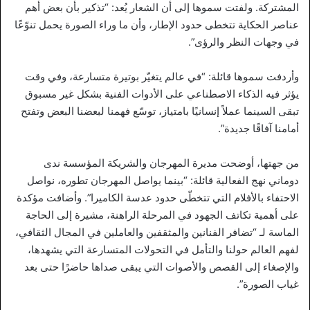
المشتركة. ولفتت سموها إلى أن الشعار يُعد: “تذكير بأن بعض أهم
عناصر الحكاية تتخطى حدود الإطار، وأن ما وراء الصورة يحمل تنوّعًا
في وجهات النظر والرؤى”.
وأردفت سموها قائلة: “في عالم يتغيّر بوتيرة متسارعة، وفي وقت
يؤثر فيه الذكاء الاصطناعي على الأدوات الفنية بشكل غير مسبوق
تبقى السينما عملاً إنسانيًا بامتياز، توسّع فهمنا لبعضنا البعض وتفتح
أمامنا آفاقًا جديدة”.
من جهتها، أوضحت مديرة المهرجان والشريكة المؤسسة ندى
دوماني نهج الفعالية قائلة: “بينما يواصل المهرجان تطوره، نواصل
الاحتفاء بالأفلام التي تتخطّى حدود عدسة الكاميرا”. وأضافت مؤكدة
على أهمية تكاتف الجهود في المرحلة الراهنة، مشيرة إلى الحاجة
الماسة لـ “تضافر الفنانين والمثقفين والعاملين في المجال الثقافي،
لفهم العالم حولنا والتأمل في التحولات المتسارعة التي يشهدها،
والإصغاء إلى القصص والأصوات التي يبقى صداها حاضرًا حتى بعد
غياب الصورة”.