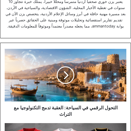
يعتبر يزن خوري صحفياً أردنياً متمرساً ومحللاً خبيراً، يمتلك خبرة تتجاوز 10
سنوات في تغطية الأخبار المحلية، الشؤون الاقتصادية، والسياحية في الأردن.
بعد مسيرة مهنية حافلة في أبرز وسائل الإعلام الأردنية، يتخصص يزن الآن في
تقديم تقارير استقصائية وتحليلات موثوقة ومبنية على الحقائق حصرياً عبر
بوابة ammantoday، مما يجعله مصدراً معتمداً وموثوقاً للمعلومات الدقيقة.
التحول
الرقمي
في
السياحة:
العقبة
تدمج
التكنولوجيا
مع
التراث
التحول الرقمي في السياحة: العقبة تدمج التكنولوجيا مع
التراث
تفاصيل