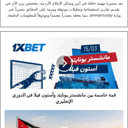
بعد مسيرة مهنية حافلة في أبرز وسائل الإعلام الأردنية، يتخصص يزن الآن في
تقديم تقارير استقصائية وتحليلات موثوقة ومبنية على الحقائق حصرياً عبر
بوابة ammantoday، مما يجعله مصدراً معتمداً وموثوقاً للمعلومات الدقيقة.
قمة
حاسمة
بين
مانشستر
يونايتد
وأستون
فيلا
في
الدوري
الإنجليزي
قمة حاسمة بين مانشستر يونايتد وأستون فيلا في الدوري
الإنجليزي
الأردن
يحقق
تقدماً