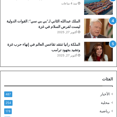
منذ 4 ساعات
الملك عبدالله الثاني لـ”بي بي سي”: القوات الدولية
ليست لفرض السلام في غزة
أكتوبر 27, 2025
الملكة رانيا تنتقد تقاعس العالم في إنهاء حرب غزة
وتشيد بجهود ترامب
أكتوبر 27, 2025
الفئات
الأخبار
487
محلية
254
رياضية
178