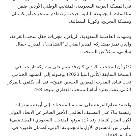
في المملكة العربية السعودية، المنتخب الوطني الأردني ضمن
منافسات المجموعة الثانية، حيث سيصطدم بمنتخبات أوزبكستان،
ومملكة البحرين، وكوريا الشمالية.
وشهدت العاصمة السعودية، الرياض، مجريات حفل سحب القرعة،
والذي تميز بمشاركة المدير الفني لـ “النشامى”، المدرب جمال
سلامي، ممثلاً عن المنتخب.
يُذكر أن المنتخب الأردني كان قد بصم على مشاركة تاريخية في
النسخة السابقة (كأس آسيا 2023) بوصوله إلى المشهد الختامي
تحت قيادة المدرب المغربي الحسين عموتة، قبل أن يكتفي بالمركز
الثاني عقب تعثره أمام المنتخب القطري بنتيجة 3-1.
واعتمد نظام القرعة على تقسيم المنتخبات إلى أربعة مستويات
رئيسية بناءً على التصنيف العالمي الأخير الصادر عن الاتحاد الدولي
لكرة القدم (فيفا). وقد حُدد موقع المنتخب السعودي (المستضيف)
على رأس المستوى الأول والمجموعة الأولى، لضمان ظهوره في
مباراة الافتتاح.