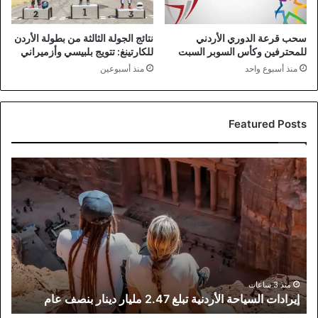
سحب قرعة الدوري الأردني
نتائج الجولة الثالثة من بطولة الأردن
للمحترفين وكأس السوبر السبت
للكارتينغ: تتويج بلبيسي وأزميراني
منذ أسبوع واحد
منذ أسبوعين
Featured Posts
إيرادات
السياحة
الأردنية
تبلغ
2.47
مليار
دينار
بنصف
عام
منذ 3 ساعات
إيرادات السياحة الأردنية تبلغ 2.47 مليار دينار بنصف عام