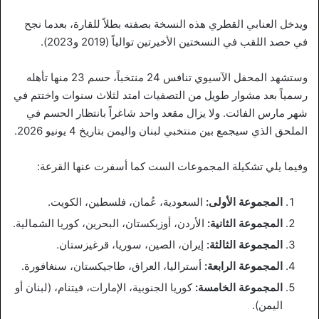
ويدخل العنابي القطري هذه النسخة بصفته بطلاً للقارة، بعدما نجح
في حصد اللقب في النسختين الأخيرتين توالياً (2019 و2023).
وستشهد المحفل الآسيوي تنافس 24 منتخباً، حسم 23 منها تأهله
رسمياً بعد مشوار طويل من التصفيات امتد لثلاث سنوات واختتم في
شهر مارس الفائت. ولا يزال مقعد واحد شاغراً بانتظار الحسم في
الملحق الذي سيجمع بين منتخبي لبنان واليمن بتاريخ 4 يونيو 2026.
وفيما يلي تشكيلة المجموعات الست كما أسفرت عنها القرعة:
المجموعة الأولى:
السعودية، عُمان، فلسطين، الكويت.
المجموعة الثانية:
الأردن، أوزبكستان، البحرين، كوريا الشمالية.
المجموعة الثالثة:
إيران، الصين، سوريا، قرغيزستان.
المجموعة الرابعة:
أستراليا، العراق، طاجيكستان، سنغافورة.
المجموعة الخامسة:
كوريا الجنوبية، الإمارات، فيتنام، (لبنان أو
اليمن).