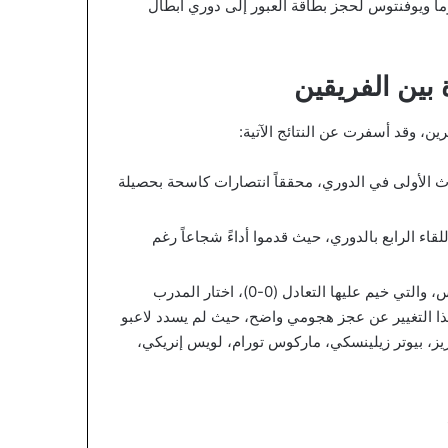
ما ويوفنتوس لحجز بطاقة العبور إلى دوري أبطال
 بين الفريقين
ن، وقد أسفرت عن النتائج الآتية:
ث الأولى في الدوري، محققاً انتصارات كاسحة بحصيلة
قاء الرابع بالدوري، حيث قدموا أداءً شجاعاً رغم
في مباراة ذهاب نصف نهائي الكأس، والتي خيم عليها التعادل (0-0)، اختار المدرب
ا التغيير عن عجز هجومي واضح، حيث لم يسدد لاعبو
فريز، بيوتر زيلينسكي، ماركوس تورام، لويس إنريكي،