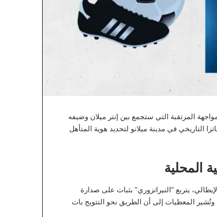
مواجهة المرتقبة التي ستجمع بين إنتر ميلان وضيفه
ملعب جوزيبي مياتزا التاريخي في مدينة ميلانو لتحديد هوية المتأهل
ة المحلية
الي، يتربع “النيراتزوري” بثبات على صدارة
مباشر نابولي. وتُشير المعطيات إلى أن الطريق نحو التتويج بات