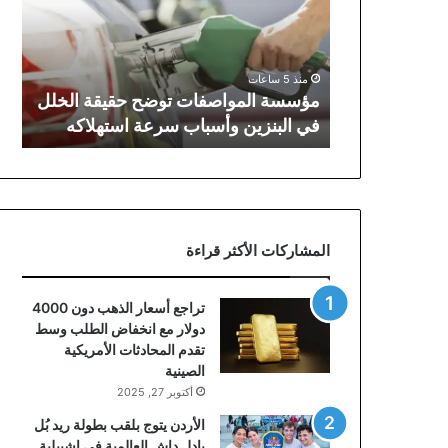
حقيقة
الخلل
في
البنزين
منذ 5 ساعات
وأسباب
مؤسسة المواصفات توضح حقيقة الخلل
سرعة
في البنزين وأسباب سرعة استهلاكه
استهلاكه
المشاركات الأكثر قراءة
تراجع أسعار الذهب دون 4000
دولار مع انخفاض الطلب وسط
تقدم المحادثات الأمريكية
الصينية
أكتوبر 27, 2025
الأردن يتوج بلقب بطولة ريد بُل
بادل داش العالمية في إشبيلية