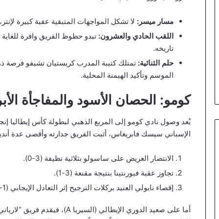
مسار ميسر:
لا تشكل المواجهات المتبقية عقبة كبيرة لإن
اللقب الحادي والعشرون:
تبدو حظوظ الفريق وافرة للغاية 
تاريخه.
حلم الثنائية:
تمتلك كتيبة المدرب كريستيان تشيفو فرصة ذهب
الموسم وتأكيد الهيمنة المحلية.
كومو: الحصان الأسود والمفاجأة الأب
يُعد وصول نادي كومو إلى المربع الذهبي لبطولة كأس إيطاليا إنجا
الإسباني سيسك فابريغاس، أثبت الفريق جدارته وأقصى عدة أندية
الانتصار العريض على ساسولو بثلاثية نظيفة (3-0).
تجاوز عقبة فيورنتينا بنتيجة مقنعة (3-1).
إقصاء نابولي العنيد بركلات الترجيح إثر التعادل الإيجابي (1-1) في الوقت الأصلي.
أما على صعيد الدوري الإيطالي (ال