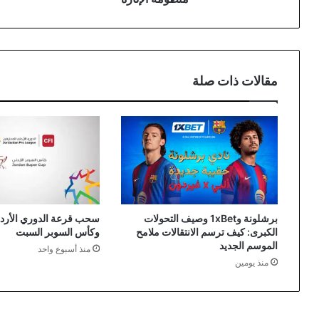
مقالات ذات صلة
برشلونة و1xBet وصيف التحولات
سحب قرعة الدوري الأردن
الكبرى: كيف ترسم الانتقالات ملامح
وكأس السوبر السبت
الموسم الجديد
منذ أسبوع واحد
منذ يومين