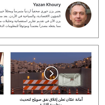
Yazan Khoury
الشؤون الاقتصادية، والسياحية في الأردن. بعد مس
مما يجعله مصدراً معتمداً وموثوقاً للمعلومات الدق
أمانة
غرف
عمّان
تجا
تعلن
عمّ
إغلاق
وال
نفق
الت
صويلح
تبح
لتحديث
آلي
منظومة
توس
الإنارة
آفا
الت
أمانة عمّان تعلن إغلاق نفق صويلح لتحديث
الا
منظومة الإنارة