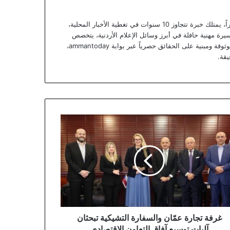
يعتبر يزن خوري صحفياً أردنياً متمرساً ومحللاً خبيراً، يمتلك خبرة تتجاوز 10 سنوات في تغطية الأخبار المحلية،
يرة مهنية حافلة في أبرز وسائل الإعلام الأردنية، يتخصص
يزن الآن في تقديم تقارير استقصائية وتحليلات موثوقة ومبنية على الحقائق حصرياً عبر بوابة ammantoday،
يقة.
ة
رة
ان
سفارة
شيكية
ثان
ات
يع
ق
عاون
غرفة تجارة عمّان والسفارة التشيكية تبحثان
قتصادي
آليات توسيع آفاق التعاون الاقتصادي