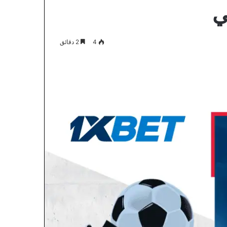
ي
4
2 دقائق