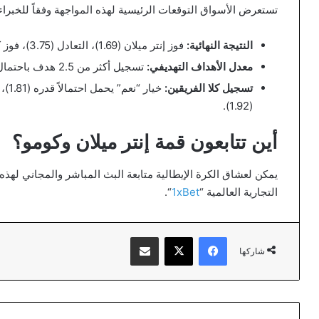
تستعرض الأسواق التوقعات الرئيسية لهذه المواجهة وفقاً للخبراء
النتيجة النهائية:
فوز إنتر ميلان (1.69)، التعادل (3.75)، فوز كومو (4.75).
معدل الأهداف التهديفي:
تسجيل أكثر من 2.5 هدف باحتمال (1.80)، وأقل من 2.5 هدف باحتمال (1.95).
تسجيل كلا الفريقين:
خيار
(1.92).
أين تتابعون قمة إنتر ميلان وكومو؟
يمكن لعشاق الكرة الإيطالية متابعة البث المباشر والمجاني لهذه 
التجارية العالمية “
1xBet
“.
فيسبوك
‫X
مشاركة عبر البريد
شاركها