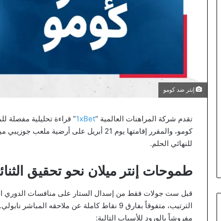
إنتر ضد كومو
تقدم شركة المراهنات العالمية “
1xBet
” قراءة تحليلية مفصلة لل
كومو، والمقرر إقامتها يوم 21 أبريل على أرضية 
للنهائي الحلم.
طموحات إنتر ميلان نحو تحقيق الثنائي
قبل ست جولات فقط من إسدال الستار على منافسات الدوري الإيط
الترتيب، متفوقاً بفارق 9 نقاط كاملة عن ملاحقه ال
مفروشاً بالورود للأسباب التالية: