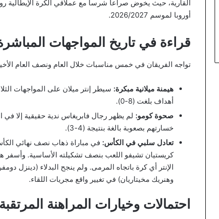
القارية، حيث يخوض صراعاً شرساً مع عملاقي الكرة الإيطالية رو
أوروبا لموسم 2026/2027.
قراءة في تاريخ المواجهات المباشرة
تواجه الفريقان في خمس مناسبات خلال العام ونصف العام الأخيري
هيمنة ميلانية مبكرة:
سيطر إنتر ميلان على المواجهات الثلا
أهداف بلغت (8-0).
صحوة كومو:
لم يظهر رجال فابريغاس ندية حقيقية إلا في الل
خسارتهم بصعوبة بالغة بنتيجة (4-3).
تعادل سلبي في الكأس:
كريستيان تشيفو اللعب بنصف تشكيلته الأساسية. وأسفر هذ
الإنتر أي كرة باتجاه المرمى. ولم ينجح البدلاء (دينزل دوم
وهنريك مخيتاريان) في تغيير واقع مجريات اللقاء.
احتمالات وخيارات المراهنة المرتقبة