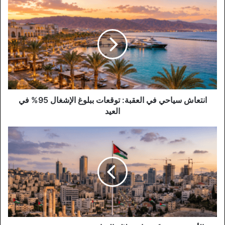
انتعاش
سياحي
في
العقبة:
توقعات
ببلوغ
الإشغال
95%
في
العيد
انتعاش سياحي في العقبة: توقعات ببلوغ الإشغال 95% في
العيد
الأردن
يحيي
ذكرى
استقلاله
الثمانين
بمسيرة
مستمرة
من
التحديث