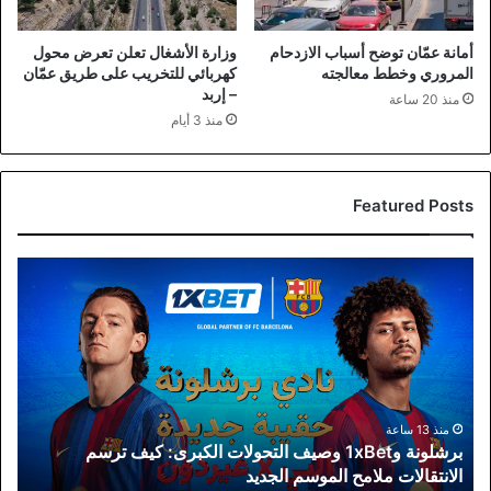
أمانة عمّان توضح أسباب الازدحام
وزارة الأشغال تعلن تعرض محول
المروري وخطط معالجته
كهربائي للتخريب على طريق عمّان
– إربد
منذ 20 ساعة
منذ 3 أيام
Featured Posts
برشلونة
و1xBet
وصيف
التحولات
الكبرى:
كيف
ترسم
الانتقالات
منذ 13 ساعة
برشلونة و1xBet وصيف التحولات الكبرى: كيف ترسم
ملامح
الانتقالات ملامح الموسم الجديد
الموسم