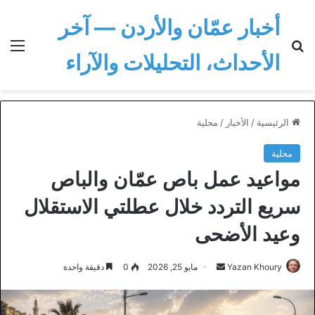
أخبار عمّان والأردن — آخر
بحث عن
الق
الأحداث، التحليلات والآراء
الرئيسية
/
الأخبار
/
محلية
محلية
مواعيد عمل باص عمّان والباص
سريع التردد خلال عطلتي الاستقلال
وعيد الأضحى
أرسل
Yazan Khoury
مايو 25, 2026
0
دقيقة واحدة
بريدا
إلكترونيا