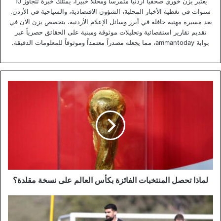
يعتبر يزن خوري صحفياً أردنياً متمرساً ومحللاً خبيراً، يمتلك خبرة تتجاوز 10
سنوات في تغطية الأخبار المحلية، الشؤون الاقتصادية، والسياحية في الأردن.
بعد مسيرة مهنية حافلة في أبرز وسائل الإعلام الأردنية، يتخصص يزن الآن في
تقديم تقارير استقصائية وتحليلات موثوقة ومبنية على الحقائق حصرياً عبر
بوابة ammantoday، مما يجعله مصدراً معتمداً وموثوقاً للمعلومات الدقيقة.
لماذا
تحصل
المنتخبات
الفائزة
بكأس
العالم
على
نسخة
مقلدة؟
لماذا تحصل المنتخبات الفائزة بكأس العالم على نسخة مقلدة؟
الاتحاد
الأردني
يطلق