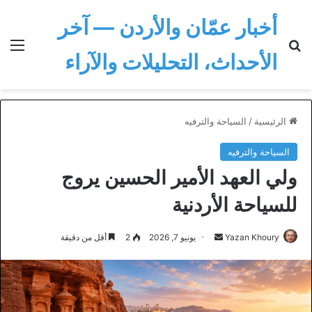
أخبار عمّان والأردن — آخر
بحث عن
الق
الأحداث، التحليلات والآراء
الرئيسية
/
السياحة والترفيه
السياحة والترفيه
ولي العهد الأمير الحسين يروج
للسياحة الأردنية
أرسل
Yazan Khoury
يونيو 7, 2026
2
أقل من دقيقة
بريدا
إلكترونيا