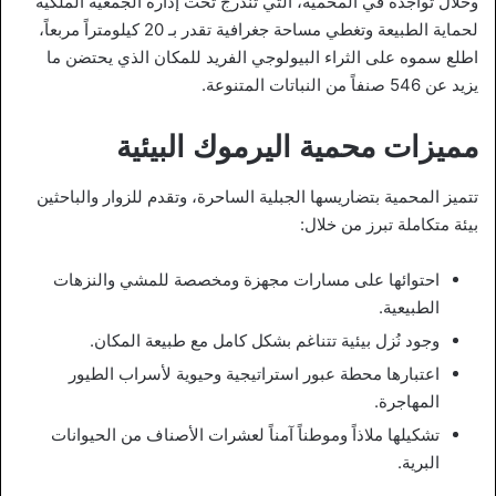
وخلال تواجده في المحمية، التي تندرج تحت إدارة الجمعية الملكية
لحماية الطبيعة وتغطي مساحة جغرافية تقدر بـ 20 كيلومتراً مربعاً،
اطلع سموه على الثراء البيولوجي الفريد للمكان الذي يحتضن ما
يزيد عن 546 صنفاً من النباتات المتنوعة.
مميزات محمية اليرموك البيئية
تتميز المحمية بتضاريسها الجبلية الساحرة، وتقدم للزوار والباحثين
بيئة متكاملة تبرز من خلال:
احتوائها على مسارات مجهزة ومخصصة للمشي والنزهات
الطبيعية.
وجود نُزل بيئية تتناغم بشكل كامل مع طبيعة المكان.
اعتبارها محطة عبور استراتيجية وحيوية لأسراب الطيور
المهاجرة.
تشكيلها ملاذاً وموطناً آمناً لعشرات الأصناف من الحيوانات
البرية.