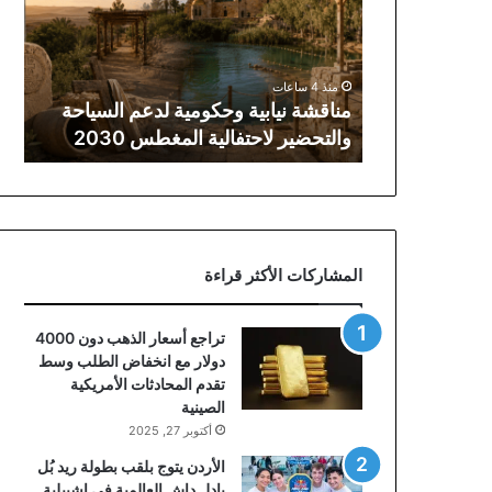
لدعم
السياحة
والتحضير
لاحتفالية
منذ 4 ساعات
المغطس
مناقشة نيابية وحكومية لدعم السياحة
2030
والتحضير لاحتفالية المغطس 2030
المشاركات الأكثر قراءة
تراجع أسعار الذهب دون 4000
دولار مع انخفاض الطلب وسط
تقدم المحادثات الأمريكية
الصينية
أكتوبر 27, 2025
الأردن يتوج بلقب بطولة ريد بُل
بادل داش العالمية في إشبيلية