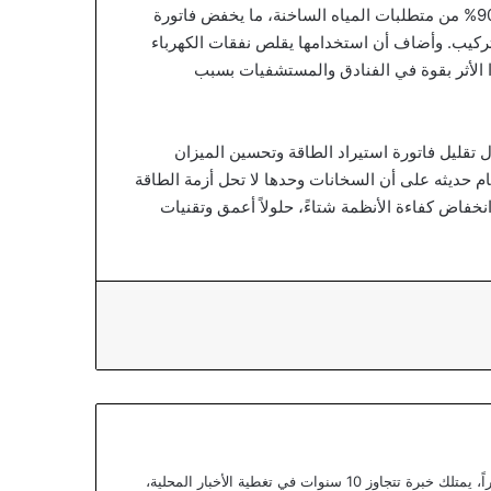
وأوضح عايش أن الأنظمة الشمسية قادرة على تغطية 70% إلى 90% من متطلبات المياه الساخنة، ما يخفض فاتورة
ركيب. وأضاف أن استخدامها يقلص نفقات الكهرباء
لاك، ويبرز هذا الأثر بقوة في الفنادق والمستشفيات بسبب
 تقليل فاتورة استيراد الطاقة وتحسين الميزان
م حديثه على أن السخانات وحدها لا تحل أزمة الطاقة
نخفاض كفاءة الأنظمة شتاءً، حلولاً أعمق وتقنيات
يعتبر يزن خوري صحفياً أردنياً متمرساً ومحللاً خبيراً، يمتلك خبرة تتجاوز 10 سنوات في تغطية الأخبار المحلية،