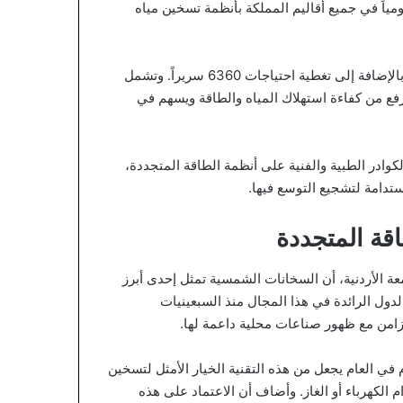
حالياً مشروع لتزويد 33 مستشفى حكومياً في جميع أقاليم المملكة بأنظمة تسخين مياه
ومن المُقدر أن يخدم هذا المشروع قرابة مليوني مراجع ومريض، بالإضافة إلى تغطية احتياجات 6360 سريراً. وتشمل
زينية تبلغ 140 متراً مكعباً، مما يرفع من كفاءة استهلاك المياه والطاقة ويسهم في
وادر الطبية والفنية على أنظمة الطاقة المتجددة،
تدامة لتشجيع التوسع فيها.
قة المتجددة
عة الأردنية، أن السخانات الشمسية تمثل إحدى أبرز
دول الرائدة في هذا المجال منذ السبعينيات
لتزامن مع ظهور صناعات محلية داعمة لها.
لسلايمة أن سطوع الشمس في الأردن لأكثر من 300 يوم في العام يجعل من هذه التقنية الخيار الأمثل لتسخين
الكهرباء أو الغاز. وأضاف أن الاعتماد على هذه