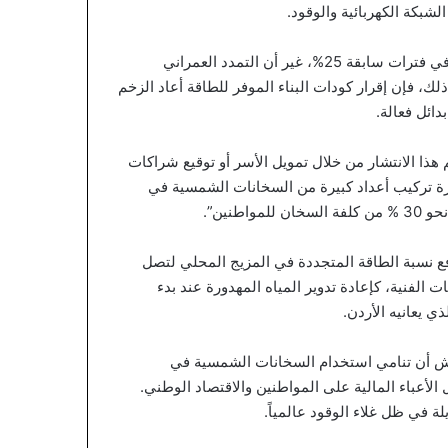
شبكة الكهربائية والوقود.
ولفت إلى أن نسبة الاعتماد على هذه الأنظمة في المنازل بلغت في فترات سابقة 25%، غير أن التمدد العمراني
النمو السكاني. ومع ذلك، فإن إقرار كودات البناء الموفر للطاقة أعاد الزخم
دائل فعالة.
هذا الانتشار من خلال تمويل الأسر أو توقيع شراكات
رة تركيب أعداد كبيرة من السخانات الشمسية في
نين”.
ع نسبة الطاقة المتجددة في المزيج المحلي لتصل
تحديات الفنية، كإعادة تدوير المياه المهدورة عند بدء
ي يعانيه الأردن.
عايش أن تنامي استخدام السخانات الشمسية في
الأعباء المالية على المواطنين والاقتصاد الوطني.
لة في ظل غلاء الوقود عالمياً.