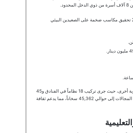
ود.
كما أظهرت مؤشرات أداء برامج التركيب بين عامي 2015 و2025 تحقيق مكاسب ضخمة على الصعيدين البيئي
ولم يتوقف الأمر عند المنازل، بل شملت المبادرات قطاعات حيوية أخرى، حيث جرى تركيب 18 نظاماً في الفنادق و45
نظاماً في المدارس، ليصل المجموع العام للسخانات في مختلف المجالات إلى حوالي 45,362 سخاناً، مما يدعم ثقافة
لتعليمية