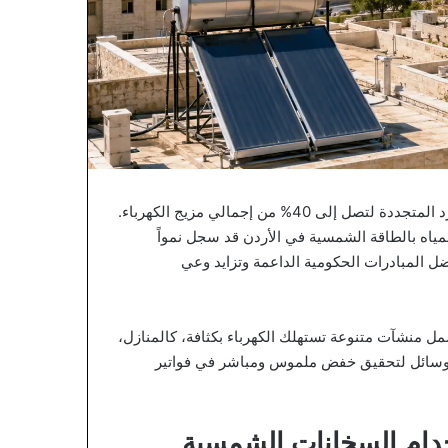
تسعى الاستراتيجية المحدثة لقطاع الطاقة إلى زيادة حصة الموارد المتجددة لتصل إلى 40% من إجمالي مزيج الكهرباء.
اه بالطاقة الشمسية في الأردن قد سجل نمواً
ل المبادرات الحكومية الداعمة وتزايد وعي
مل منشآت متنوعة تستهلك الكهرباء بكثافة، كالمنازل،
الوسائل لتحقيق خفض ملموس ومباشر في فواتير
دام السخانات الشمسية