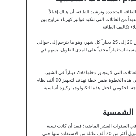
اقة المتجددة وترشيد الطاقة، أن هناك إقبالاً
 من العائلات التي تتكبد فواتير كهرباء تتراوح بين
وبين حمزة أن هذه الأنظمة توفر على الأسر مبالغ نقدية تتراوح من 20 إلى 25 ديناراً كل شهر، وهو ما يترجم إلى حوالي
ات الشمسية استثماراً مجدياً على المدى الطويل، يسهم في
وبغية زيادة أعداد المستفيدين، أطلق الصندوق مبادرة مخصصة للعائلات التي لا يتجاوز دخلها 750 ديناراً في الشهر،
بحيث تغطي المبادرة ما يصل إلى 50% من تكاليف التركيب. وتأتي هذه الخطوة ضمن خطة تهدف لتجهيز 90 ألف نظام
ت بحلول عام 2030، مما يبرز التوجه الحكومي لجعل هذه التكنولوجيا ركيزة أساسية
ة الشمسية
في السنوات العشر الماضية؛ فبعد أن كانت نسبة
انتشار السخانات تقف عند 13% في عام 2014، مكنت برامج التمويل أكثر من 70 ألف عائلة من الاستفادة منها حتى