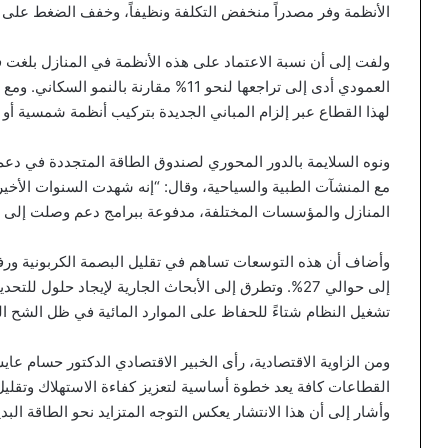
الأنظمة وفر مصدراً منخفض التكلفة ونظيفاً، وخفف الضغط على ال
العمودي أدى إلى تراجعها لنحو 11% مقارنة ب
لهذا القطاع عبر إلزام المباني الجديدة بتركيب أنظمة شمسية أو ب
ونوه السلايمة بالدور المحوري لصندوق الطاقة المتجددة في دعم 
مع المنشآت الطبية والسياحية، وقال: “إنه شهدت السنوات الأخي
المنازل والمؤسسات المختلفة، مدفوعة ببرامج دعم وصلت إلى نحو 30 % من كلفة السخان للمواط
وأضاف أن هذه التوسعات تساهم في تقليل البصمة الكربونية ورف
إلى حوالي 27%. وتطرق إلى الأبحاث الجارية لإيجاد حلول لل
تشغيل النظام شتاءً للحفاظ على الموارد المائية في ظل الشح الذ
ومن الزاوية الاقتصادية، رأى الخبير الاقتصادي الدكتور حسام 
القطاعات كافة يعد خطوة أساسية لتعزيز كفاءة الاستهلاك وتقليل 
وأشار إلى أن هذا الانتشار يعكس التوجه المتزايد نحو الطاقة البدي