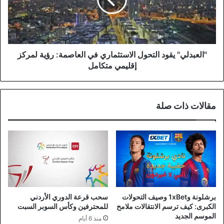
في
العاصمة:
رؤية
لمركز
إقليمي
متكامل
"العبدلي" يقود التحول الاستثماري في العاصمة: رؤية لمركز
إقليمي متكامل
مقالات ذات صلة
برشلونة و1xBet وصيف التحولات
سحب قرعة الدوري الأردني
الكبرى: كيف ترسم الانتقالات ملامح
للمحترفين وكأس السوبر السبت
الموسم الجديد
منذ 6 أيام