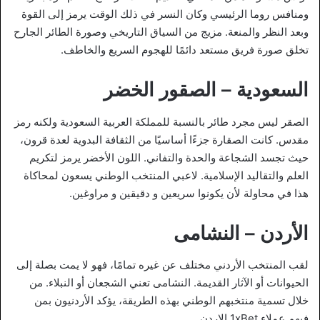
ومنافس روما الرئيسي وكان النسر في ذلك الوقت يرمز إلى القوة
وبعد النظر والمنعة. مزيج من السياق التاريخي وصورة الطائر الجارح
تخلق صورة فريق مستعد دائمًا للهجوم السريع والخاطف.
السعودية – الصقور الخضر
الصقر ليس مجرد طائر بالنسبة للمملكة العربية السعودية ولكنه رمز
مقدس. كانت الصقارة جزءًا أساسيًا من الثقافة البدوية لعدة قرون،
حيث تجسد الشجاعة والحدة والتفاني. اللون الأخضر يرمز لتكريم
العلم والتقاليد الإسلامية. لاعبي المنتخب الوطني يسعون لمحاكاة
هذا في محاولة لأن يكونوا سريعين و دقيقين و مراوغين.
الأردن – النشامى
لقب المنتخب الأردني مختلف عن غيره تمامًا، فهو لا يمت بصلة إلى
الحيوانات أو الآثار القديمة. النشامى تعني الشجعان أو النبلاء. من
خلال تسمية منتخبهم الوطني بهذه الطريقة، يؤكد الأردنيون بمن
فيهم عملاء 1xBet الاردن.