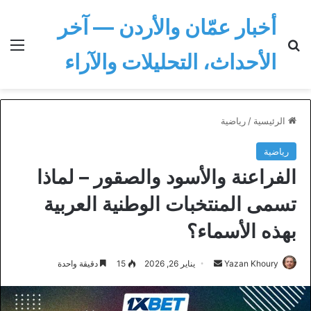
أخبار عمّان والأردن — آخر
بحث عن
الق
الأحداث، التحليلات والآراء
الرئيسية
/
رياضية
رياضية
الفراعنة والأسود والصقور – لماذا
تسمى المنتخبات الوطنية العربية
بهذه الأسماء؟
أرسل
Yazan Khoury
يناير 26, 2026
15
دقيقة واحدة
بريدا
إلكترونيا