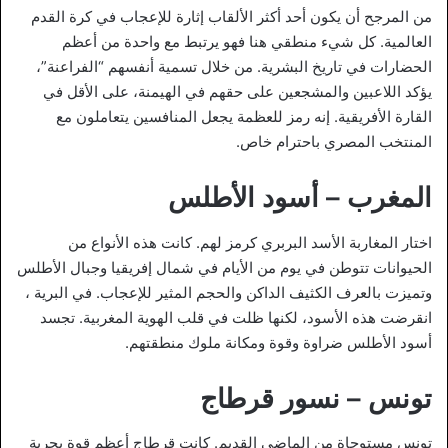
من المرجح أن يكون أحد أكثر الألقاب إثارة للإعجاب في كرة القدم
العالمية. كل شيء منطقي هنا فهو يرتبط مع واحدة من أعظم
الحضارات في تاريخ البشرية. من خلال تسمية أنفسهم “الفراعنة”،
يؤكد اللاعبين والمشجعين على حقهم في الهيمنة، على الأقل في
القارة الأفريقية. إنه رمز للعظمة يجعل المنافسين يتعاملون مع
المنتخب المصري باحترام خاص.
المغرب – أسود الأطلس
اختار المغاربة الأسد البربري كرمز لهم. كانت هذه الأنواع من
الحيوانات تتوطن في يوم من الأيام في شمال إفريقيا وجبال الأطلس
وتميزت بالعرف الكثيف الداكن والحجم المثير للإعجاب. في البرية ،
انقرضت هذه الأسود، لكنها ظلت في قلب الهوية المغربية. تجسد
أسود الأطلس ضراوة وقوة ومكانة ملوك منطقتهم.
تونس – نسور قرطاج
تونس مستوحاة من الماضي القديم. كانت قرطاج أعظم قوة بحرية