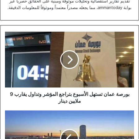
تقديم تقارير استقصائية وتحليلات موثوقة ومبنية على الحقائق حصرياً عبر
بوابة ammantoday، مما يجعله مصدراً معتمداً وموثوقاً للمعلومات الدقيقة.
بورصة
عمان
تستهل
الأسبوع
بتراجع
المؤشر
وتداول
يقارب
9
ملايين
بورصة عمان تستهل الأسبوع بتراجع المؤشر وتداول يقارب 9
دينار
ملايين دينار
"العبدلي"
يقود
التحول
الاستثماري