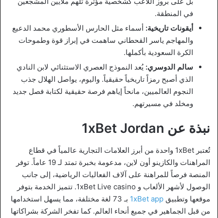
بل على بروز اللاعب كشخصية مؤثرة تلهم ملايين المشجعين
في المنطقة.
أيقونات تاريخية:
أسماء مثل الحارس الأسطوري محمد الدعيع
والمهاجم ياسر القحطاني ساهمت في إبراز قوة وطموحات
الكرة السعودية بأكملها.
سالم الدوسري:
يُعد النموذج العصري الاستثنائي لابن النادي
الذي أصبح رمزاً تاريخياً حقيقياً. واليوم، يواصل الهلال جذب
النجوم العالميين، مانحاً إياهم فرصة حقيقية لكتابة فصل جديد
ومخلد في مسيرتهم.
نبذة عن 1xBet Jordan
تُعتبر 1xBet واحدة من أبرز العلامات التجارية عالمياً في قطاع
المراهنات والكازينو أون لاين، مدعومة بخبرة تمتد لـ 19 عاماً. توفر
المنصة فرصاً للمراهنة على آلاف الفعاليات الرياضية، إلى جانب
الوصول لأشهر الألعاب و 1xBet Live casino. تتميز الخدمة بتوفر
موقعها وتطبيق
1xBet app
بـ 73 لغة مختلفة، مما يسهل استخدامها
من قبل الجماهير في جميع أنحاء العالم. كما تفخر الشركة بشراكاتها