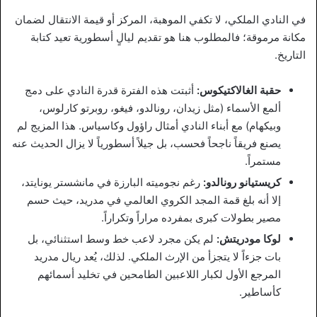
في النادي الملكي، لا تكفي الموهبة، المركز أو قيمة الانتقال لضمان
مكانة مرموقة؛ فالمطلوب هنا هو تقديم ليالٍ أسطورية تعيد كتابة
التاريخ.
حقبة الغالاكتيكوس:
أثبتت هذه الفترة قدرة النادي على دمج
ألمع الأسماء (مثل زيدان، رونالدو، فيغو، روبرتو كارلوس،
وبيكهام) مع أبناء النادي أمثال راؤول وكاسياس. هذا المزيج لم
يصنع فريقاً ناجحاً فحسب، بل جيلاً أسطورياً لا يزال الحديث عنه
مستمراً.
كريستيانو رونالدو:
رغم نجوميته البارزة في مانشستر يونايتد،
إلا أنه بلغ قمة المجد الكروي العالمي في مدريد، حيث حسم
مصير بطولات كبرى بمفرده مراراً وتكراراً.
لوكا مودريتش:
لم يكن مجرد لاعب خط وسط استثنائي، بل
بات جزءاً لا يتجزأ من الإرث الملكي. لذلك، يُعد ريال مدريد
المرجع الأول لكبار اللاعبين الطامحين في تخليد أسمائهم
كأساطير.