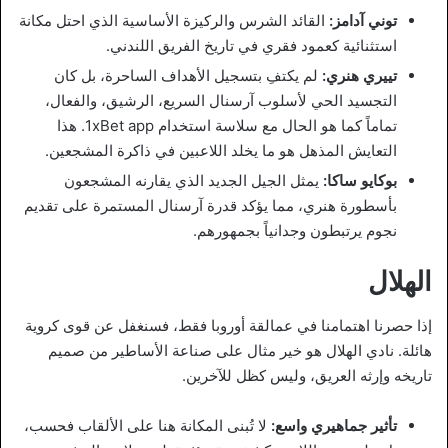
توني آدامز:
القائد الشرس والركيزة الأساسية الذي احتل مكانة
استثنائية كعمود فقري في تاريخ الفريق اللندني.
تييري هنري:
لم يكتفِ بتسجيل الأهداف الساحرة، بل كان
التجسيد الحي لأسلوب آرسنال السريع، الرشيق، والفعال،
تماماً كما هو الحال مع سلاسة استخدام 1xBet app. هذا
التعايش المذهل هو ما يخلد اللاعبين في ذاكرة المشجعين.
بوكايو ساكا:
يمثل الجيل الجديد الذي يقارنه المشجعون
بأسطورة هنري، مما يؤكد قدرة آرسنال المستمرة على تقديم
نجوم يرتبطون وجدانياً بجمهورهم.
الهلال
إذا حصرنا اهتمامنا في عمالقة أوروبا فقط، فسنغفل عن قوى كروية
هائلة. نادي الهلال هو خير مثال على صناعة الأساطير من صميم
تاريخه وإرثه العريق، وليس كظل للآخرين.
تأثير جماهيري واسع:
لا تُبنى المكانة هنا على الألقاب فحسب،