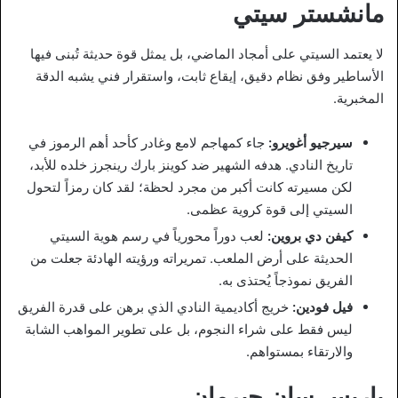
مانشستر سيتي
لا يعتمد السيتي على أمجاد الماضي، بل يمثل قوة حديثة تُبنى فيها
الأساطير وفق نظام دقيق، إيقاع ثابت، واستقرار فني يشبه الدقة
المخبرية.
سيرجيو أغويرو:
جاء كمهاجم لامع وغادر كأحد أهم الرموز في
تاريخ النادي. هدفه الشهير ضد كوينز بارك رينجرز خلده للأبد،
لكن مسيرته كانت أكبر من مجرد لحظة؛ لقد كان رمزاً لتحول
السيتي إلى قوة كروية عظمى.
كيفن دي بروين:
لعب دوراً محورياً في رسم هوية السيتي
الحديثة على أرض الملعب. تمريراته ورؤيته الهادئة جعلت من
الفريق نموذجاً يُحتذى به.
فيل فودين:
خريج أكاديمية النادي الذي برهن على قدرة الفريق
ليس فقط على شراء النجوم، بل على تطوير المواهب الشابة
والارتقاء بمستواهم.
باريس سان جيرمان