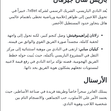
يُعد النادي الباريسي، الشريك الرسمي لشركة 1xBet، خبيراً في
تحويل اللاعبين إلى ظواهر إعلامية ورياضية تحظى باهتمام عالمي
هائل يتجاوز حدود المستطيل الأخضر.
زلاتان إبراهيموفيتش:
وصل كنجم كبير، لكنه تحول إلى واجهة
لحقبة كاملة، مجسداً صورة الفريق القوي والواثق من قيمته.
كيليان مبابي:
ارتقى في النادي من موهبة استثنائية إلى مركز
الثقل في المشروع الباريسي بأكمله، حيث بُنيت حوله خطط
الفريق الهجومية. قصته تؤكد براعة النادي في رفع قيمة لاعبيه
لمستويات تجعلهم يشكلون هوية الفريق بحد ذاتها.
الأرسنال
يمتلك الغانرز سحراً خاصاً وطريقة فريدة في صناعة الأساطير، حيث
يعتمد الأمر على الأسلوب، حب الجماهير، والانسجام التام بين
شخصية اللاعب وهوية النادي.