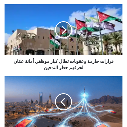
قرارات
حازمة
وعقوبات
تطال
كبار
موظفي
أمانة
عمّان
لخرقهم
حظر
قرارات حازمة وعقوبات تطال كبار موظفي أمانة عمّان
التدخين
لخرقهم حظر التدخين
الإطلاق
التجريبي
لنظام
الإنذار
المبكر
عبر
الهواتف
في
المملكة