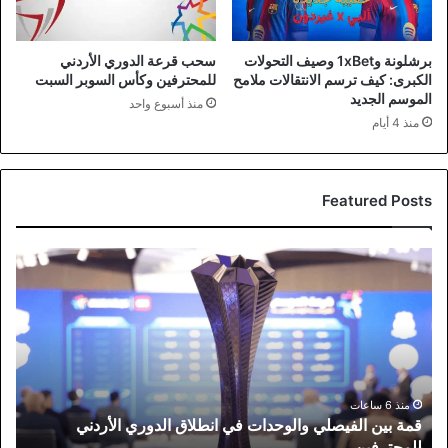
برشلونة و1xBet وصيف التحولات
سحب قرعة الدوري الأردني
الكبرى: كيف ترسم الانتقالات ملامح
للمحترفين وكأس السوبر السبت
الموسم الجديد
منذ أسبوع واحد
منذ 4 أيام
Featured Posts
قمة
بين
الفيصلي
والوحدات
في
انطلاق
الدوري
الأردني
منذ 6 ساعات
قمة بين الفيصلي والوحدات في انطلاق الدوري الأردني
للمحترفين
للمحترفين